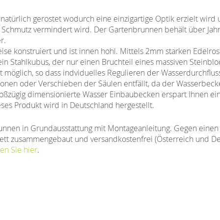
natürlich gerostet wodurch eine einzigartige Optik erzielt wird 
n Schmutz vermindert wird. Der Gartenbrunnen behält über Jahre 
r.
se konstruiert und ist innen hohl. Mittels 2mm starken Edelros
in Stahlkubus, der nur einen Bruchteil eines massiven Steinblo
t möglich, so dass indviduelles Regulieren der Wasserdurchflus
onen oder Verschieben der Säulen entfällt, da der Wasserbec
großzügig dimensionierte Wasser Einbaubecken erspart Ihnen ei
eses Produkt wird in Deutschland hergestellt.
unnen in Grundausstattung mit Montageanleitung. Gegen einen 
tt zusammengebaut und versandkostenfrei (Österreich und Deut
en Sie hier
.