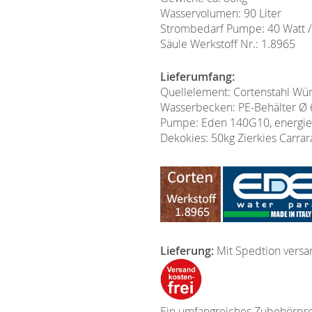
Wasservolumen: 90 Liter
Strombedarf Pumpe: 40 Watt 
Säule Werkstoff Nr.: 1.8965
Lieferumfang:
Quellelement: Cortenstahl Wü
Wasserbecken: PE-Behälter Ø 6
Pumpe: Eden 140G10, energies
Dekokies: 50kg Zierkies Carra
Lieferung:
Mit Spedtion versa
Ein umfangreiches Zubehörprog