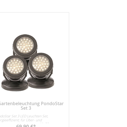
Gartenbeleuchtung PondoStar
Set 3
doStar Set 3 LED Leuchten Set,
rgieeffizient; für Über- und
erwasser. Abmessungen 60x75mm,
69,90 €