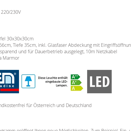
/ 220/230V
rfel 30x30x30cm
6cm, Tiefe 35cm, inkl. Glasfaser Abdeckung mit Eingriffsöffnu
parend und für Dauerbetrieb ausgelegt, 10m Netzkabel
ra Marmor
ndkostenfrei für Österreich und Deutschland
ramm eröffnet Ihnen neue Möglichkeiten. Zum Beispiel, Ein- 