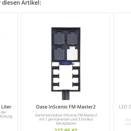
diesen Artikel:
Liter
Oase InScenio FM-Master2
LED 
 die
Gartensteckdose InScenio FM-Master2
Achtung
mit 1 permanenten und 3 Ein/Aus
Pon
Steckplätzen
ene
Unt
227,95 €