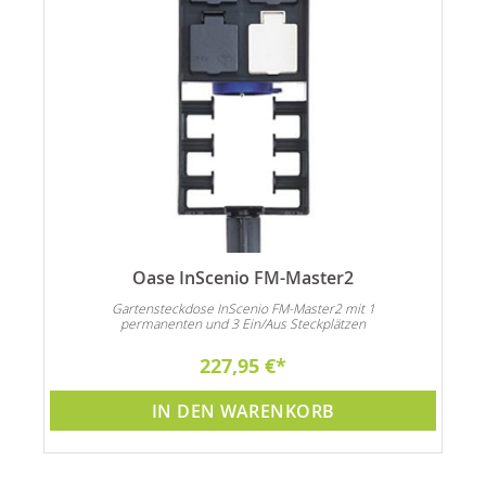
Oase InScenio FM-Master2
Gartensteckdose InScenio FM-Master2 mit 1
permanenten und 3 Ein/Aus Steckplätzen
227,95 €
IN DEN WARENKORB