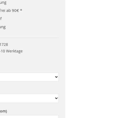
rung
rei ab 90€ *
f
ung
1728
-10 Werktage
rom)