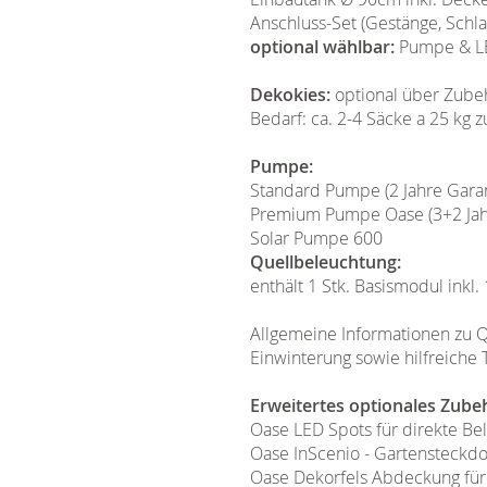
Anschluss-Set (Gestänge, Schla
optional wählbar:
Pumpe & LE
Dekokies:
optional über Zube
Bedarf: ca. 2-4 Säcke a 25 kg
Pumpe:
Standard Pumpe (2 Jahre Garan
Premium Pumpe Oase (3+2 Jahre
Solar Pumpe 600
Quellbeleuchtung:
enthält 1 Stk. Basismodul inkl.
Allgemeine Informationen zu Q
Einwinterung sowie hilfreiche 
Erweitertes optionales Zube
Oase LED Spots für direkte B
Oase InScenio - Gartensteckd
Oase Dekorfels Abdeckung für