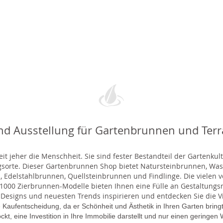
nd Ausstellung für Gartenbrunnen und Ter
t jeher die Menschheit. Sie sind fester Bestandteil der Gartenkul
gsorte. Dieser Gartenbrunnen Shop bietet Natursteinbrunnen, 
 Edelstahlbrunnen, Quellsteinbrunnen und Findlinge. Die vielen ve
000 Zierbrunnen-Modelle bieten Ihnen eine Fülle an Gestaltungsmö
 Designs und neuesten Trends inspirieren und entdecken Sie die Vie
 Kaufentscheidung, da er Schönheit und Ästhetik in Ihren Garten brin
lockt, eine Investition in Ihre Immobilie darstellt und nur einen gering