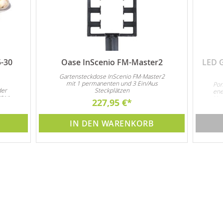
5-30
Oase InScenio FM-Master2
LED 
Gartensteckdose InScenio FM-Master2
mit 1 permanenten und 3 Ein/Aus
Pon
der
Steckplätzen
ene
rten
Unt
227,95 €
d
3x 
det
IN DEN WARENKORB