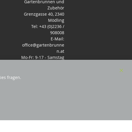
Gartenbrunnen und
Zubehör
Grenzgasse 40, 2340
Mödling
Tel: +43 (0)2236 /
908008
E-Mail:
office@gartenbrunne
n.at
Mo-Fr: 9-17 - Samstag
9-14 Uhr
Clos
ies fragen.
Cook
Bar
sterreich
und Mitglied des Handeslverband
Österreich