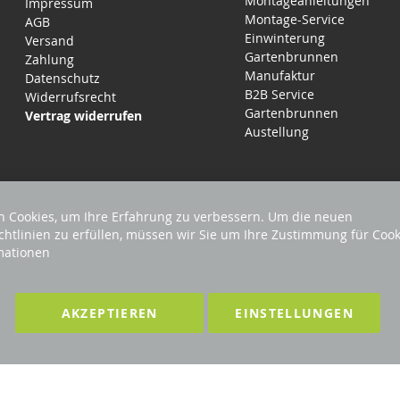
Montageanleitungen
Impressum
Montage-Service
AGB
Einwinterung
Versand
Gartenbrunnen
Zahlung
Manufaktur
Datenschutz
B2B Service
Widerrufsrecht
Gartenbrunnen
Vertrag widerrufen
Austellung
 Cookies, um Ihre Erfahrung zu verbessern. Um die neuen
chtlinien zu erfüllen, müssen wir Sie um Ihre Zustimmung für Cook
mationen
EHALTEN
Förderndes Mitglied Galabau Verband Ö
AKZEPTIEREN
EINSTELLUNGEN