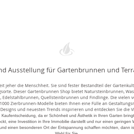
nd Ausstellung für Gartenbrunnen und Ter
t jeher die Menschheit. Sie sind fester Bestandteil der Gartenkul
gsorte. Dieser Gartenbrunnen Shop bietet Natursteinbrunnen, 
 Edelstahlbrunnen, Quellsteinbrunnen und Findlinge. Die vielen ve
000 Zierbrunnen-Modelle bieten Ihnen eine Fülle an Gestaltungsmö
 Designs und neuesten Trends inspirieren und entdecken Sie die Vie
 Kaufentscheidung, da er Schönheit und Ästhetik in Ihren Garten brin
lockt, eine Investition in Ihre Immobilie darstellt und nur einen gering
 und einen besonderen Ort der Entspannung schaffen möchten, dann is
Wahl für Sie.