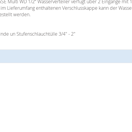
SE Multi WD 1/2“ Wasserverteiler verfügt über 2 Eingänge mit 1
r im Lieferumfang enthaltenen Verschlusskappe kann der Wasser
estellt werden.
nde un Stufenschlauchtülle 3/4" - 2"