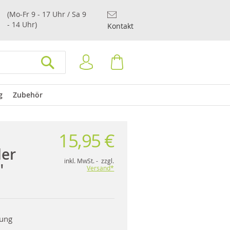
(Mo-Fr 9 - 17 Uhr / Sa 9
- 14 Uhr)
Kontakt
Anmelden
Warenkorb
SUCHEN
g
Zubehör
15,95 €
ler
inkl. MwSt. - zzgl.
"
Versand*
rung