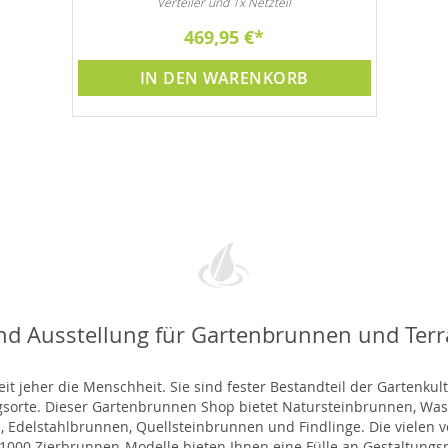
Verteiler und 1x Netzteil
469,95 €
IN DEN WARENKORB
nd Ausstellung für Gartenbrunnen und Ter
t jeher die Menschheit. Sie sind fester Bestandteil der Gartenkul
gsorte. Dieser Gartenbrunnen Shop bietet Natursteinbrunnen, 
 Edelstahlbrunnen, Quellsteinbrunnen und Findlinge. Die vielen ve
000 Zierbrunnen-Modelle bieten Ihnen eine Fülle an Gestaltungsmö