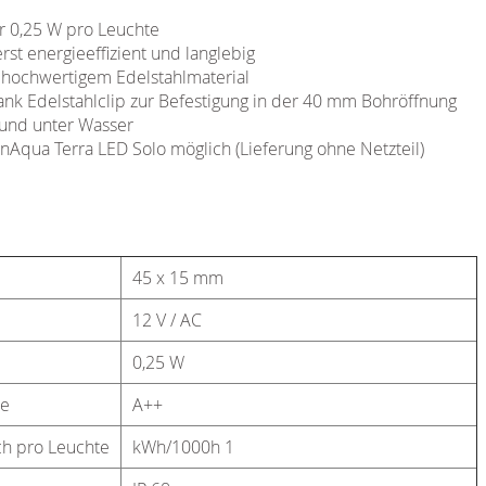
r 0,25 W pro Leuchte
t energieeffizient und langlebig
 hochwertigem Edelstahlmaterial
nk Edelstahlclip zur Befestigung in der 40 mm Bohröffnung
 und unter Wasser
nAqua Terra LED Solo möglich (Lieferung ohne Netzteil)
45 x 15 mm
12 V / AC
0,25 W
te
A++
ch pro Leuchte
kWh/1000h 1