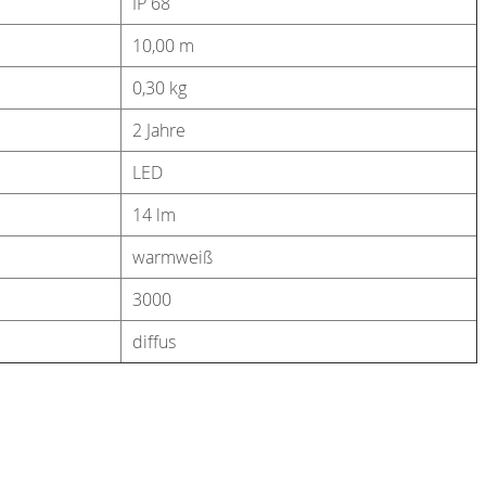
IP 68
10,00 m
0,30 kg
2 Jahre
LED
14 lm
warmweiß
3000
diffus