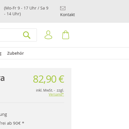
(Mo-Fr 9 - 17 Uhr / Sa 9
- 14 Uhr)
Kontakt
Anmelden
Warenkorb
SUCHEN
g
Zubehör
82,90 €
ra
inkl. MwSt. - zzgl.
Versand*
rung
rei ab 90€ *