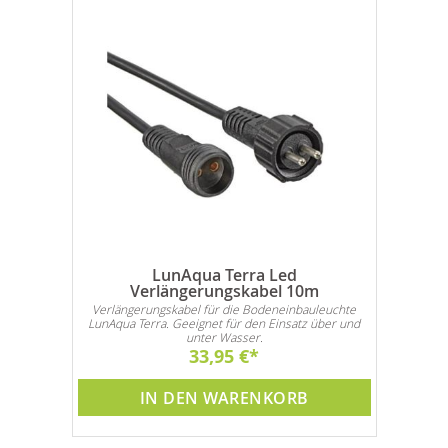
LunAqua Terra Led
Verlängerungskabel 10m
Verlängerungskabel für die Bodeneinbauleuchte
LunAqua Terra. Geeignet für den Einsatz über und
unter Wasser.
33,95 €
IN DEN WARENKORB