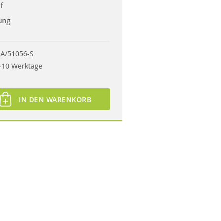
f
ung
A/51056-S
-10 Werktage
IN DEN WARENKORB