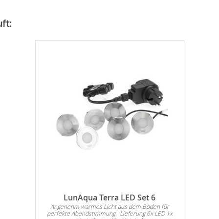
ft:
LunAqua Terra LED Set 6
Angenehm warmes Licht aus dem Boden für
perfekte Abendstimmung. Lieferung 6x LED 1x