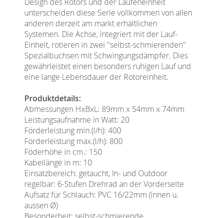
Design des Rotors und der Laufeneinheit
unterscheiden diese Serie vollkommen von allen
anderen derzeit am markt erhältlichen
Systemen. Die Achse, integriert mit der Lauf-
Einheit, rotieren in zwei "selbst-schmierenden"
Spezialbuchsen mit Schwingungsdämpfer. Dies
gewährleistet einen besonders ruhigen Lauf und
eine lange Lebensdauer der Rotoreinheit.
Produktdetails:
Abmessungen HxBxL: 89mm x 54mm x 74mm
Leistungsaufnahme in Watt: 20
Förderleistung min.(l/h): 400
Förderleistung max.(l/h): 800
Föderhöhe in cm.: 150
Kabellänge in m: 10
Einsatzbereich: getaucht, In- und Outdoor
regelbar: 6-Stufen Drehrad an der Vorderseite
Aufsatz für Schlauch: PVC 16/22mm (innen u.
aussen Ø)
Besonderheit: selbst-schmierende