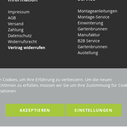
Montageanleitungen
Impressum
Montage-Service
AGB
Einwinterung
Versand
Gartenbrunnen
Zahlung
Manufaktur
Datenschutz
B2B Service
Widerrufsrecht
Gartenbrunnen
Vertrag widerrufen
Austellung
 Cookies, um Ihre Erfahrung zu verbessern. Um die neuen
chtlinien zu erfüllen, müssen wir Sie um Ihre Zustimmung für Cook
mationen
EHALTEN
Förderndes Mitglied Galabau Verband Ö
AKZEPTIEREN
EINSTELLUNGEN