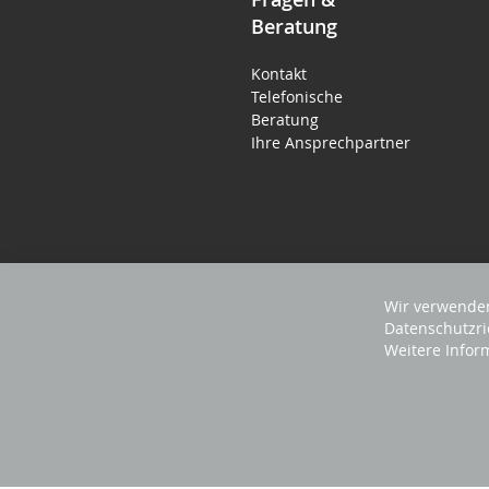
Beratung
Kontakt
Telefonische
Beratung
Ihre Ansprechpartner
Wir verwenden
Datenschutzri
Weitere Infor
2023 REVISAGE GMBH - ALLE RECHTE VORB
Sprache
Deutsch