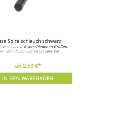
se Spiralschlauch schwarz
Oase Wasserverteiler M
ralschlauch in
6 verschiedenen Größen
,
3-fach Wasserverteiler für den A
Schlauchen
n 13mm (1/2") - 50mm (2") lieferbar
ab
2,50 €
19,95 €
IN DEN WARENKORB
IN DEN WARE