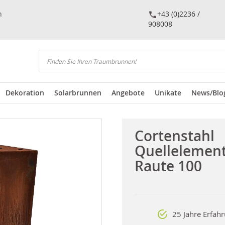
n
+43 (0)2236 /
908008
Suchen
Dekoration
Solarbrunnen
Angebote
Unikate
News/Blo
Cortenstahl
Quellelemen
Raute 100
25 Jahre Erfah