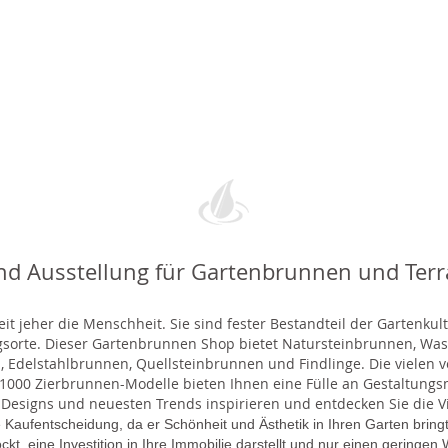
nd Ausstellung für Gartenbrunnen und Ter
t jeher die Menschheit. Sie sind fester Bestandteil der Gartenkul
gsorte. Dieser Gartenbrunnen Shop bietet Natursteinbrunnen, 
 Edelstahlbrunnen, Quellsteinbrunnen und Findlinge. Die vielen ve
000 Zierbrunnen-Modelle bieten Ihnen eine Fülle an Gestaltungsmö
 Designs und neuesten Trends inspirieren und entdecken Sie die Vie
 Kaufentscheidung, da er Schönheit und Ästhetik in Ihren Garten brin
lockt, eine Investition in Ihre Immobilie darstellt und nur einen gering