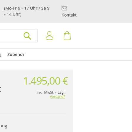
(Mo-Fr 9 - 17 Uhr / Sa 9
- 14 Uhr)
Kontakt
Anmelden
Warenkorb
SUCHEN
g
Zubehör
1.495,00 €
t
inkl. MwSt. - zzgl.
Versand*
rung