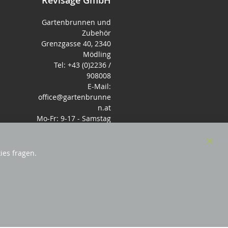
Gartenbrunnen und
Zubehör
Grenzgasse 40, 2340
Mödling
Tel: +43 (0)2236 /
908008
E-Mail:
office@gartenbrunne
n.at
Mo-Fr: 9-17 - Samstag
9-14 Uhr
Clos
ies fragen.
Cook
Bar
sterreich
und Mitglied des Handeslverband
Österreich