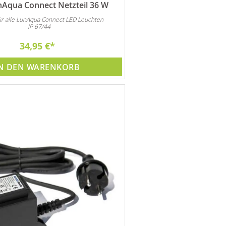
Aqua Connect Netzteil 36 W
ür alle LunAqua Connect LED Leuchten
- IP 67/44
34,95 €
N DEN WARENKORB