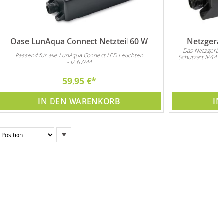
Oase LunAqua Connect Netzteil 60 W
Netzger
Das Netzgerä
Passend für alle LunAqua Connect LED Leuchten
Schutzart IP44 
- IP 67/44
59,95 €
IN DEN WARENKORB
I
In
absteigender
Reihenfolge