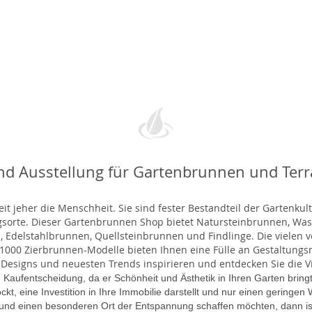
nd Ausstellung für Gartenbrunnen und Ter
t jeher die Menschheit. Sie sind fester Bestandteil der Gartenkul
gsorte. Dieser Gartenbrunnen Shop bietet Natursteinbrunnen, 
 Edelstahlbrunnen, Quellsteinbrunnen und Findlinge. Die vielen ve
000 Zierbrunnen-Modelle bieten Ihnen eine Fülle an Gestaltungsmö
 Designs und neuesten Trends inspirieren und entdecken Sie die Vie
 Kaufentscheidung, da er Schönheit und Ästhetik in Ihren Garten brin
lockt, eine Investition in Ihre Immobilie darstellt und nur einen gering
 und einen besonderen Ort der Entspannung schaffen möchten, dann is