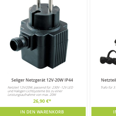
Seliger Netzgerät 12V-20W IP44
Netztei
Netzteil 12V/20W, passend für: 230V -12V LED
Trafo für 
und Halogen Lichtsysteme bis zu einer
Leistungsaufnahme von max. 20W
26,90 €
IN DEN WARENKORB
I