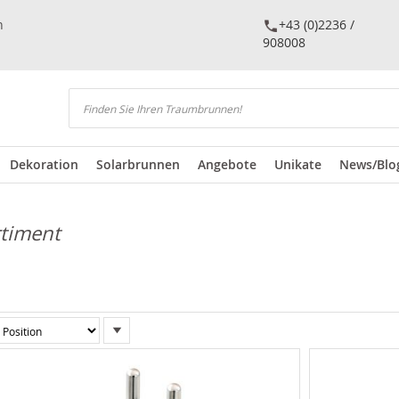
n
+43 (0)2236 /
908008
Suchen
Dekoration
Solarbrunnen
Angebote
Unikate
News/Blo
rtiment
In
absteigender
Reihenfolge