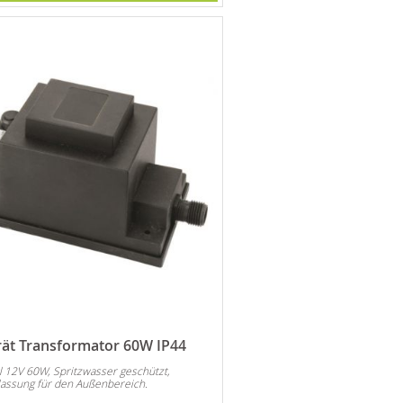
ät Transformator 60W IP44
l 12V 60W, Spritzwasser geschützt,
lassung für den Außenbereich.