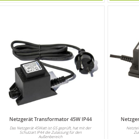
Netzgerät Transformator 45W IP44
Netzger
Das Netzgerät 45Watt ist GS geprüft, hat mit der
Netztei
Schutzart IP44 die Zulassung für den
Zu
Außenbereich