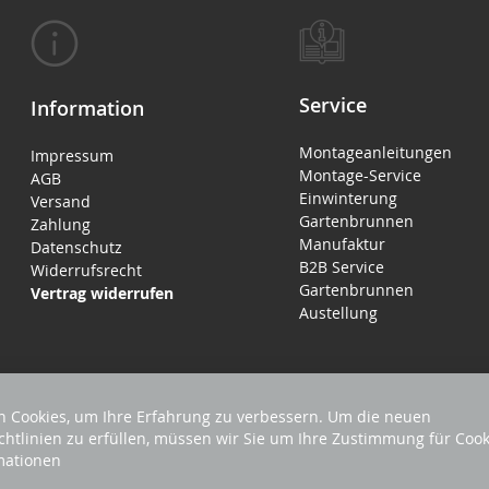
Service
Information
Montageanleitungen
Impressum
Montage-Service
AGB
Einwinterung
Versand
Gartenbrunnen
Zahlung
Manufaktur
Datenschutz
B2B Service
Widerrufsrecht
Gartenbrunnen
Vertrag widerrufen
Austellung
 Cookies, um Ihre Erfahrung zu verbessern. Um die neuen
chtlinien zu erfüllen, müssen wir Sie um Ihre Zustimmung für Cook
mationen
EHALTEN