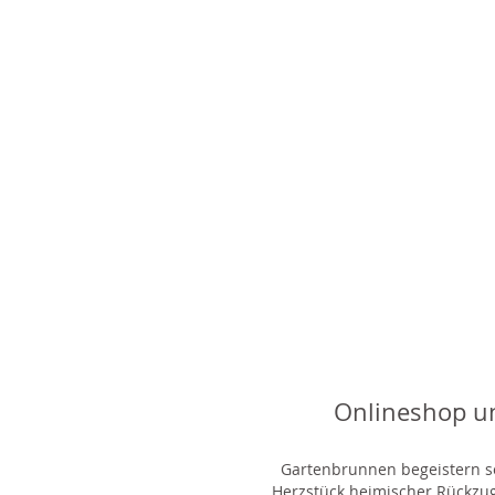
Onlineshop u
Gartenbrunnen begeistern sei
Herzstück heimischer Rückzu