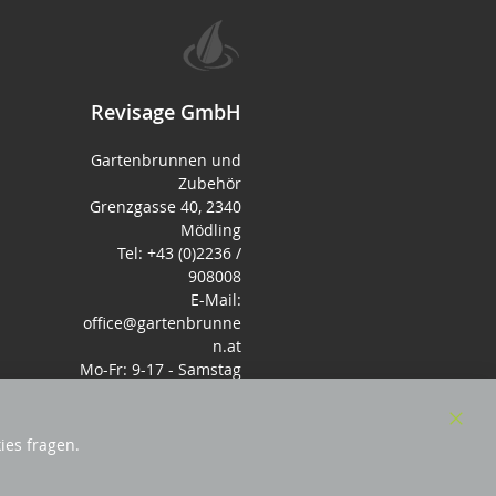
Revisage GmbH
Gartenbrunnen und
Zubehör
Grenzgasse 40, 2340
Mödling
Tel: +43 (0)2236 /
908008
E-Mail:
office@gartenbrunne
n.at
Mo-Fr: 9-17 - Samstag
9-14 Uhr
Clos
ies fragen.
Cook
Bar