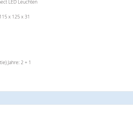
nect LED Leuchten
115 x 125 x 31
e) Jahre: 2 + 1
d