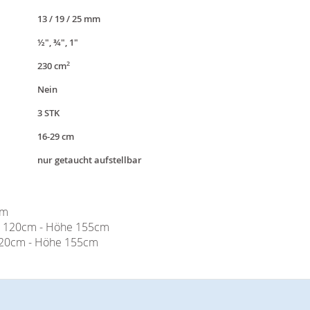
13 / 19 / 25 mm
½", ¾", 1"
2
230 cm
Nein
3 STK
16-29 cm
nur getaucht aufstellbar
cm
 120cm - Höhe 155cm
120cm - Höhe 155cm