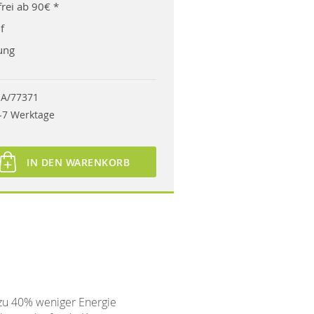
rei ab 90€ *
f
ung
A/77371
-7 Werktage
IN DEN WARENKORB
 zu 40% weniger Energie