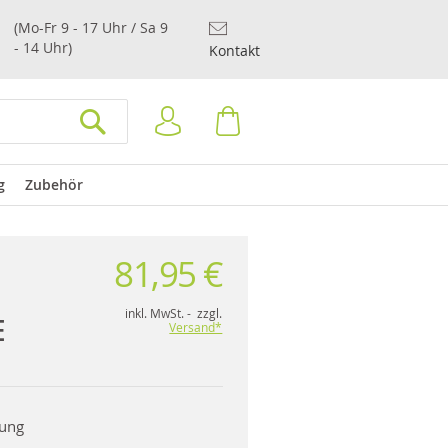
(Mo-Fr 9 - 17 Uhr / Sa 9
- 14 Uhr)
Kontakt
Anmelden
Warenkorb
SUCHEN
g
Zubehör
81,95 €
inkl. MwSt. - zzgl.
E
Versand*
rung