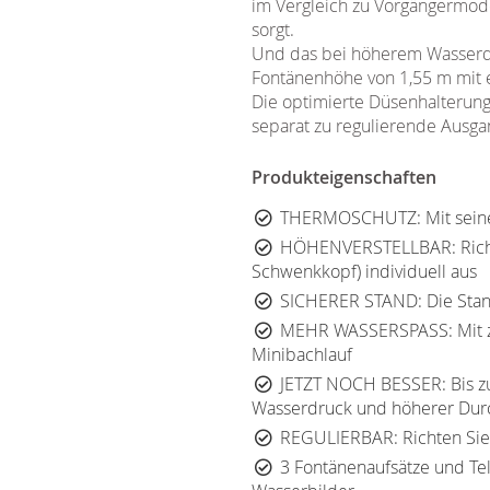
im Vergleich zu Vorgängermode
sorgt.
Und das bei höherem Wasserdru
Fontänenhöhe von 1,55 m mit 
Die optimierte Düsenhalterung s
separat zu regulierende Ausga
Produkteigenschaften
THERMOSCHUTZ​​: Mit seiner
HÖHENVERSTELLBAR​​: Richte
Schwenkkopf) individuell aus
SICHERER STAND​​: Die Sta
MEHR WASSERSPASS​​: Mit z
Minibachlauf
JETZT NOCH BESSER​​: Bis 
Wasserdruck und höherer Durc
REGULIERBAR​​: Richten S
3 Fontänenaufsätze und Te