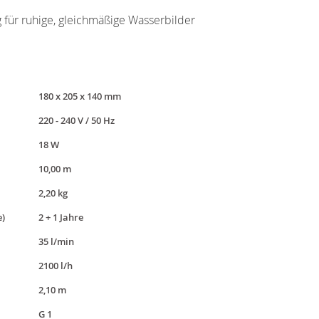
 für ruhige, gleichmäßige Wasserbilder
180 x 205 x 140 mm
220 - 240 V / 50 Hz
18 W
10,00 m
2,20 kg
e)
2 + 1 Jahre
35 l/min
2100 l/h
2,10 m
G 1