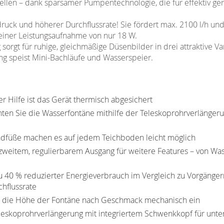
llen – dank sparsamer Pumpentechnologie, die für effektiv ge
ck und höherer Durchflussrate! Sie fördert max. 2100 l/h und
einer Leistungsaufnahme von nur 18 W.
orgt für ruhige, gleichmäßige Düsenbilder in drei attraktive Va
ng speist Mini-Bachläufe und Wasserspeier.
 Hilfe ist das Gerät thermisch abgesichert
n Sie die Wasserfontäne mithilfe der Teleskoprohrverlängerun
ndfüße machen es auf jedem Teichboden leicht möglich
weitem, regulierbarem Ausgang für weitere Features – von Was
zu 40 % reduzierter Energieverbrauch im Vergleich zu Vorgäng
hflussrate
ie die Höhe der Fontäne nach Geschmack mechanisch ein
leskoprohrverlängerung mit integriertem Schwenkkopf für unte