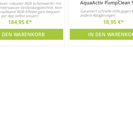
AquaActiv PumpClean 
ever: robuster RGB-Scheinwerfer mit
 Unterwasser-Verbindungstechnik. Kein
Garantiert schnelle Hilfe gegen 
raufwand: RGB-Effekte ganz bequem
andere Ablagerungen
per App selbst steuern
184,95 €
18,95 €
N DEN WARENKORB
IN DEN WARENKO