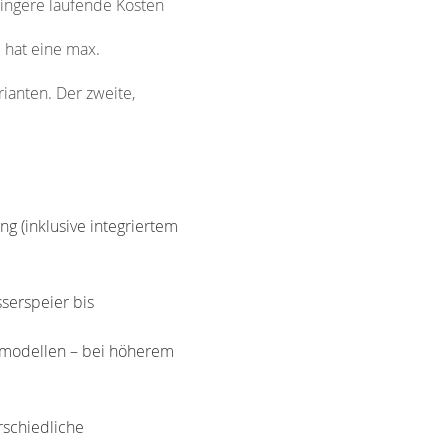
ringere laufende Kosten
 hat eine max.
rianten. Der zweite,
g (inklusive integriertem
serspeier bis
ermodellen – bei höherem
rschiedliche