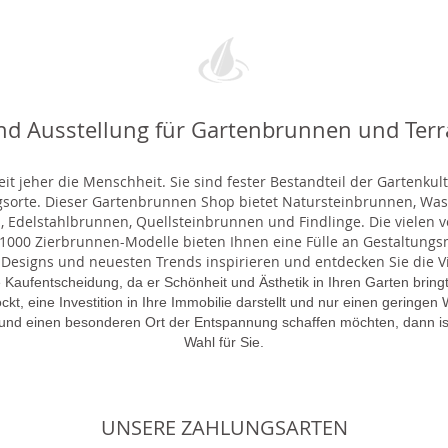
nd Ausstellung für Gartenbrunnen und Ter
t jeher die Menschheit. Sie sind fester Bestandteil der Gartenkul
gsorte. Dieser Gartenbrunnen Shop bietet Natursteinbrunnen, 
 Edelstahlbrunnen, Quellsteinbrunnen und Findlinge. Die vielen ve
000 Zierbrunnen-Modelle bieten Ihnen eine Fülle an Gestaltungsmö
 Designs und neuesten Trends inspirieren und entdecken Sie die Vie
 Kaufentscheidung, da er Schönheit und Ästhetik in Ihren Garten brin
lockt, eine Investition in Ihre Immobilie darstellt und nur einen gering
 und einen besonderen Ort der Entspannung schaffen möchten, dann is
Wahl für Sie.
UNSERE ZAHLUNGSARTEN