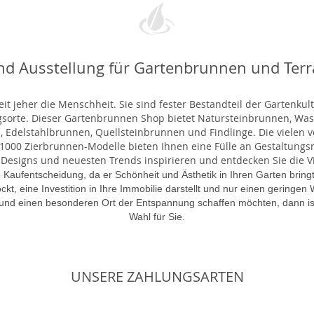
nd Ausstellung für Gartenbrunnen und Ter
t jeher die Menschheit. Sie sind fester Bestandteil der Gartenkul
gsorte. Dieser Gartenbrunnen Shop bietet Natursteinbrunnen, 
 Edelstahlbrunnen, Quellsteinbrunnen und Findlinge. Die vielen ve
000 Zierbrunnen-Modelle bieten Ihnen eine Fülle an Gestaltungsmö
 Designs und neuesten Trends inspirieren und entdecken Sie die Vie
 Kaufentscheidung, da er Schönheit und Ästhetik in Ihren Garten brin
lockt, eine Investition in Ihre Immobilie darstellt und nur einen gering
 und einen besonderen Ort der Entspannung schaffen möchten, dann is
Wahl für Sie.
UNSERE ZAHLUNGSARTEN