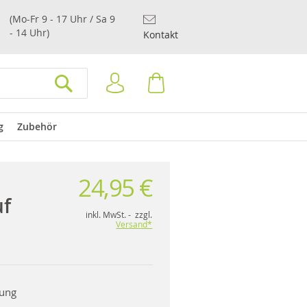
(Mo-Fr 9 - 17 Uhr / Sa 9
- 14 Uhr)
Kontakt
Anmelden
Warenkorb
SUCHEN
g
Zubehör
24,95 €
uf
inkl. MwSt. - zzgl.
Versand*
rung