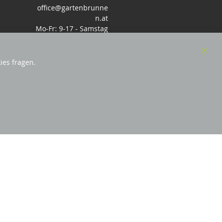
office@gartenbrunne
n.at
Mo-Fr: 9-17 - Samstag
9-14 Uhr
Clos
ies fragen.
Cook
Bar
sterreich
und Mitglied des Handeslverband
Österreich