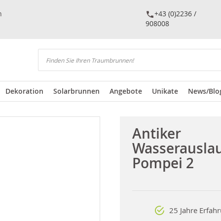
n
+43 (0)2236 /
908008
Suchen
Dekoration
Solarbrunnen
Angebote
Unikate
News/Blo
Antiker
Wasserausla
Pompei 2
25 Jahre Erfah