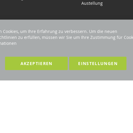
Austellung
 Cookies, um Ihre Erfahrung zu verbessern. Um die neuen
chtlinien zu erfüllen, müssen wir Sie um Ihre Zustimmung für Cook
mationen
EHALTEN
Förderndes Mitglied Galabau Verband Ö
AKZEPTIEREN
EINSTELLUNGEN