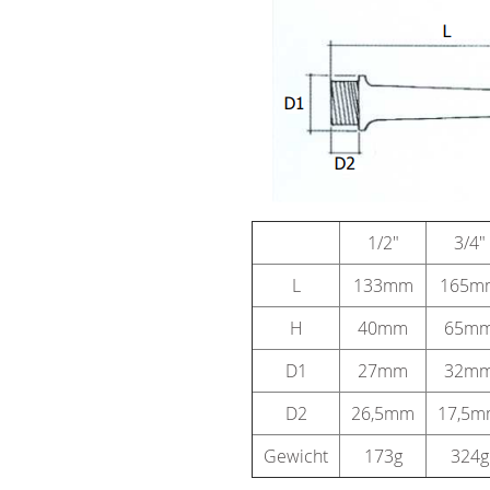
1/2"
3/4"
L
133mm
165m
H
40mm
65m
D1
27mm
32m
D2
26,5mm
17,5
Gewicht
173g
324g