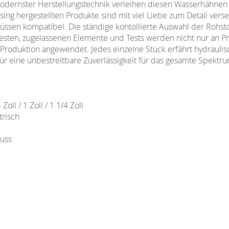
modernster Herstellungstechnik verleihen diesen Wasserhähnen
ssing hergestellten Produkte sind mit viel Liebe zum Detail vers
ssen kompatibel. Die ständige kontollierte Auswahl der Rohst
 besten, zugelassenen Elemente und Tests werden nicht nur an P
Produktion angewendet. Jedes einzelne Stück erfährt hydraul
für eine unbestreitbare Zuverlässigkeit für das gesamte Spektrum
oll / 1 Zoll / 1 1/4 Zoll
risch
uss