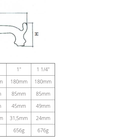
1"
1 1/4"
m
180mm
180mm
m
85mm
85mm
m
45mm
49mm
mm
31,5mm
24mm
656g
676g