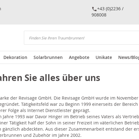
n
+43 (0)2236 /
908008
Suchen
Dekoration
Solarbrunnen
Angebote
Unikate
News/Blo
ahren Sie alles über uns
Marke der Revisage GmbH. Die Revisage GmbH wurde im November 1
ründet. Tätigkeitsfeld war zu Beginn 1999 einerseits der Bereic
r Folge als Internet Dienstleister geprägt.
m Jahre 1993 war Davor Hinger im Betrieb seines Vaters als Vertrie
r Tätigkeit half der Sohn in seiner Freizeit im väterlichen Betrieb 
en gänzlich abdeckten. Aus dieser Zusammenarbeit entstand der e
erbrunnen und Zubehör im Jahre 2002.