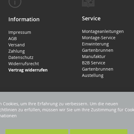
Service
Information
Montageanleitungen
Impressum
Montage-Service
AGB
Einwinterung
Versand
Gartenbrunnen
Zahlung
Manufaktur
Datenschutz
B2B Service
Widerrufsrecht
Gartenbrunnen
Vertrag widerrufen
Austellung
 Cookies, um Ihre Erfahrung zu verbessern. Um die neuen
chtlinien zu erfüllen, müssen wir Sie um Ihre Zustimmung für Cook
mationen
EHALTEN
Förderndes Mitglied Galabau Verband Ö