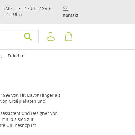
(Mo-Fr 9 - 17 Uhr / Sa 9
- 14 Uhr)
Kontakt
Anmelden
Warenkorb
SUCHEN
g
Zubehör
998 von Hr. Davor Hinger als
h von Großplakaten und
bsassistent und Designer von
mit, bis sich zur
rste Onlineshop im