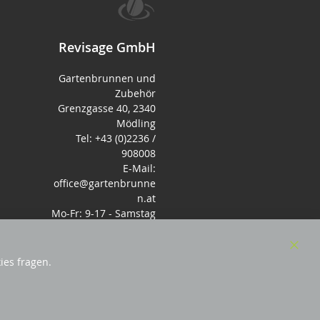
Revisage GmbH
Gartenbrunnen und
Zubehör
Grenzgasse 40, 2340
Mödling
Tel: +43 (0)2236 /
908008
E-Mail:
office@gartenbrunne
n.at
Mo-Fr: 9-17 - Samstag
9-14 Uhr
Clos
ies fragen.
Cook
Bar
sterreich
und Mitglied des Handeslverband
Österreich