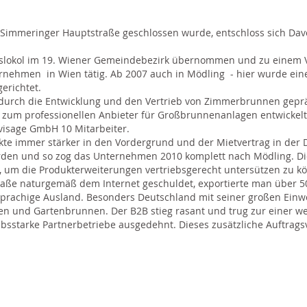
er Simmeringer Hauptstraße geschlossen wurde, entschloss sich Da
slokol im 19. Wiener Gemeindebezirk übernommen und zu einem 
ernehmen in Wien tätig. Ab 2007 auch in Mödling - hier wurde ein
gerichtet.
 durch die Entwicklung und den Vertrieb von Zimmerbrunnen gepr
n zum professionellen Anbieter für Großbrunnenanlagen entwickelt
evisage GmbH 10 Mitarbeiter.
te immer stärker in den Vordergrund und der Mietvertrag in der 
erden und so zog das Unternehmen 2010 komplett nach Mödling. Di
s, um die Produkterweiterungen vertriebsgerecht untersützen zu k
aße naturgemäß dem Internet geschuldet, exportierte man über 
prachige Ausland. Besonders Deutschland mit seiner großen Einw
n und Gartenbrunnen. Der B2B stieg rasant und trug zur einer we
bsstarke Partnerbetriebe ausgedehnt. Dieses zusätzliche Auftrags