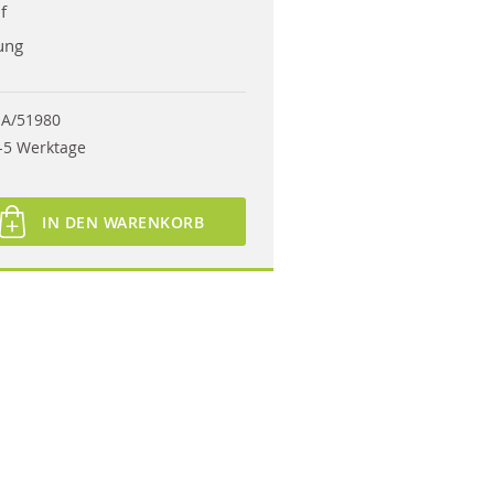
f
ung
A/51980
-5 Werktage
IN DEN WARENKORB