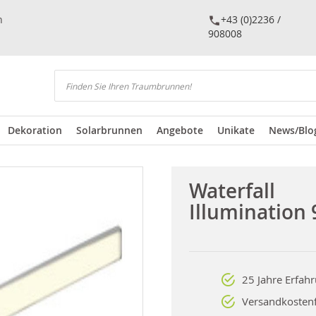
n
+43 (0)2236 /
908008
Suchen
Dekoration
Solarbrunnen
Angebote
Unikate
News/Blo
Waterfall
Illumination 
25 Jahre Erfah
Versandkostenf