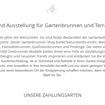
nd Ausstellung für Gartenbrunnen und Ter
t jeher die Menschheit. Sie sind fester Bestandteil der Gartenkul
gsorte. Dieser Gartenbrunnen Shop bietet Natursteinbrunnen, 
 Edelstahlbrunnen, Quellsteinbrunnen und Findlinge. Die vielen ve
000 Zierbrunnen-Modelle bieten Ihnen eine Fülle an Gestaltungsmö
 Designs und neuesten Trends inspirieren und entdecken Sie die Vie
 Kaufentscheidung, da er Schönheit und Ästhetik in Ihren Garten brin
lockt, eine Investition in Ihre Immobilie darstellt und nur einen gering
 und einen besonderen Ort der Entspannung schaffen möchten, dann is
Wahl für Sie.
UNSERE ZAHLUNGSARTEN