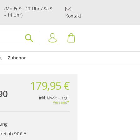
(Mo-Fr 9 - 17 Uhr / Sa 9
- 14 Uhr)
Kontakt
Anmelden
Warenkorb
SUCHEN
g
Zubehör
179,95 €
90
inkl. MwSt. - zzgl.
Versand*
rung
rei ab 90€ *