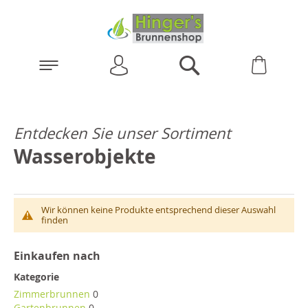
Anmelden
Warenk
Suchen
Entdecken Sie unser Sortiment
Wasserobjekte
Wir können keine Produkte entsprechend dieser Auswahl
finden
Einkaufen nach
Kategorie
Zimmerbrunnen
0
Gartenbrunnen
0