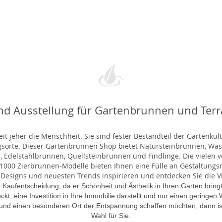
nd Ausstellung für Gartenbrunnen und Ter
t jeher die Menschheit. Sie sind fester Bestandteil der Gartenkul
gsorte. Dieser Gartenbrunnen Shop bietet Natursteinbrunnen, 
 Edelstahlbrunnen, Quellsteinbrunnen und Findlinge. Die vielen ve
000 Zierbrunnen-Modelle bieten Ihnen eine Fülle an Gestaltungsmö
 Designs und neuesten Trends inspirieren und entdecken Sie die Vie
 Kaufentscheidung, da er Schönheit und Ästhetik in Ihren Garten brin
lockt, eine Investition in Ihre Immobilie darstellt und nur einen gering
 und einen besonderen Ort der Entspannung schaffen möchten, dann is
Wahl für Sie.