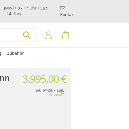
(Mo-Fr 9 - 17 Uhr / Sa 9
- 14 Uhr)
Kontakt
Anmelden
Warenkorb
SUCHEN
g
Zubehör
3.995,00 €
unn
inkl. MwSt. - zzgl.
Versand*