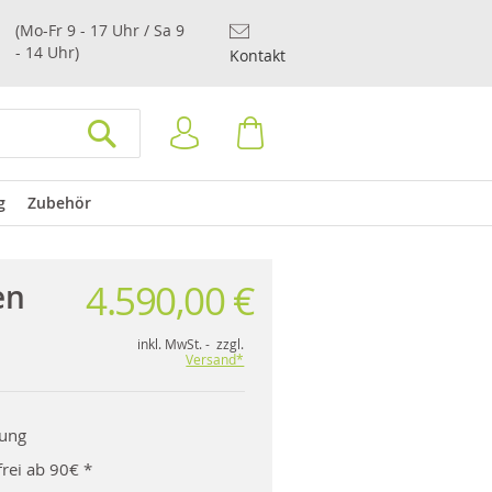
(Mo-Fr 9 - 17 Uhr / Sa 9
- 14 Uhr)
Kontakt
Anmelden
Warenkorb
SUCHEN
g
Zubehör
4.590,00 €
en
inkl. MwSt. - zzgl.
Versand*
rung
rei ab 90€ *