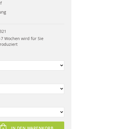
f
ung
321
-7 Wochen wird für Sie
roduziert
IN DEN WARENKORB