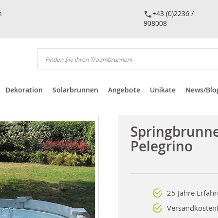
n
+43 (0)2236 /
908008
Suchen
Dekoration
Solarbrunnen
Angebote
Unikate
News/Blo
Springbrunn
Pelegrino
25 Jahre Erfah
Versandkostenf