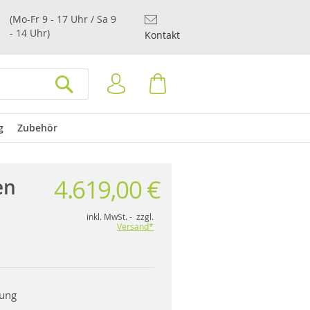
(Mo-Fr 9 - 17 Uhr / Sa 9
- 14 Uhr)
Kontakt
Anmelden
Warenkorb
SUCHEN
g
Zubehör
4.619,00 €
en
inkl. MwSt. - zzgl.
Versand*
rung