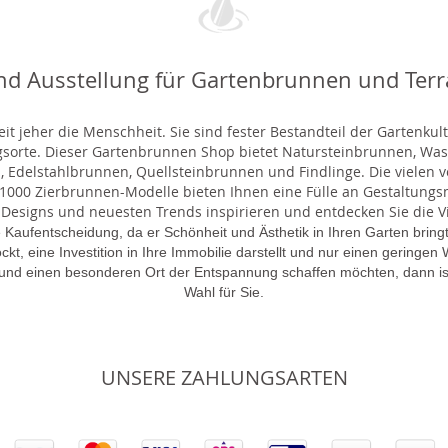
nd Ausstellung für Gartenbrunnen und Ter
t jeher die Menschheit. Sie sind fester Bestandteil der Gartenkul
gsorte. Dieser Gartenbrunnen Shop bietet Natursteinbrunnen, 
 Edelstahlbrunnen, Quellsteinbrunnen und Findlinge. Die vielen ve
000 Zierbrunnen-Modelle bieten Ihnen eine Fülle an Gestaltungsmö
 Designs und neuesten Trends inspirieren und entdecken Sie die Vie
 Kaufentscheidung, da er Schönheit und Ästhetik in Ihren Garten brin
lockt, eine Investition in Ihre Immobilie darstellt und nur einen gering
 und einen besonderen Ort der Entspannung schaffen möchten, dann is
Wahl für Sie.
UNSERE ZAHLUNGSARTEN