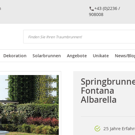
n
+43 (0)2236 /
908008
Suchen
Dekoration
Solarbrunnen
Angebote
Unikate
News/Blo
Springbrunn
Fontana
Albarella
25 Jahre Erfah