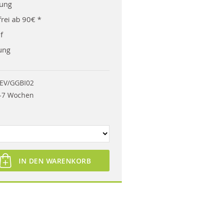
rung
rei ab 90€ *
f
ung
EV/GGBI02
-7 Wochen
IN DEN WARENKORB