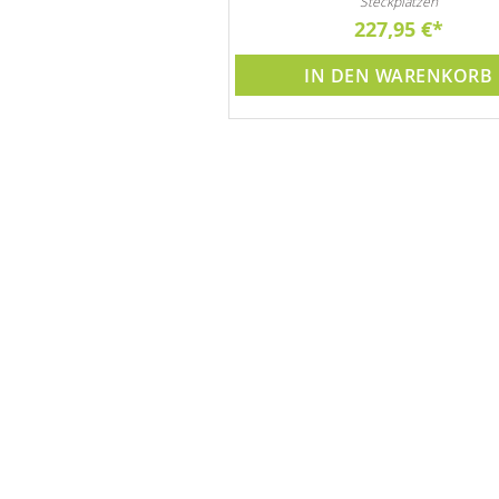
Außenbereich.
Steckplätzen
50,00 €
227,95 €
ICHT LIEFERBAR
IN DEN WARENKORB