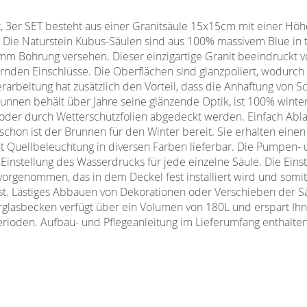
, 3er SET besteht aus einer Granitsäule 15x15cm mit einer Höhe
 Die Naturstein Kubus-Säulen sind aus 100% massivem Blue in t
2mm Bohrung versehen. Dieser einzigartige Granit beeindruckt v
rnden Einschlüsse. Die Oberflächen sind glanzpoliert, wodurch 
erarbeitung hat zusätzlich den Vorteil, dass die Anhaftung von 
nnen behält über Jahre seine glänzende Optik, ist 100% winterf
oder durch Wetterschutzfolien abgedeckt werden. Einfach Abl
chon ist der Brunnen für den Winter bereit. Sie erhalten eine
it Quellbeleuchtung in diversen Farben lieferbar. Die Pumpen- 
Einstellung des Wasserdrucks für jede einzelne Säule. Die Einst
vorgenommen, das in dem Deckel fest installiert wird und som
st. Lästiges Abbauen von Dekorationen oder Verschieben der Säu
rglasbecken verfügt über ein Volumen von 180L und erspart Ihn
erioden. Aufbau- und Pflegeanleitung im Lieferumfang enthalten