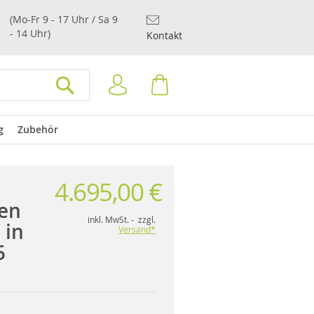
(Mo-Fr 9 - 17 Uhr / Sa 9
- 14 Uhr)
Kontakt
Anmelden
Warenkorb
SUCHEN
g
Zubehör
4.695,00 €
en
inkl. MwSt. - zzgl.
 in
Versand*
5