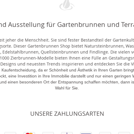
nd Ausstellung für Gartenbrunnen und Ter
t jeher die Menschheit. Sie sind fester Bestandteil der Gartenkul
gsorte. Dieser Gartenbrunnen Shop bietet Natursteinbrunnen, 
 Edelstahlbrunnen, Quellsteinbrunnen und Findlinge. Die vielen ve
000 Zierbrunnen-Modelle bieten Ihnen eine Fülle an Gestaltungsmö
 Designs und neuesten Trends inspirieren und entdecken Sie die Vie
 Kaufentscheidung, da er Schönheit und Ästhetik in Ihren Garten brin
lockt, eine Investition in Ihre Immobilie darstellt und nur einen gering
 und einen besonderen Ort der Entspannung schaffen möchten, dann is
Wahl für Sie.
UNSERE ZAHLUNGSARTEN