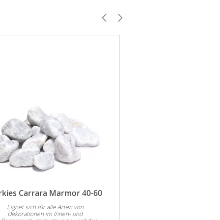
rkies Carrara Marmor 40-60
Zierkies Verde Mar
Eignet sich für alle Arten von
Eignet sich für alle A
Dekorationen im Innen- und
Dekorationen im Inne