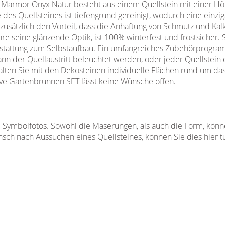
Marmor Onyx Natur besteht aus einem Quellstein mit einer Hö
des Quellsteines ist tiefengrund gereinigt, wodurch eine einziga
t zusätzlich den Vorteil, dass die Anhaftung von Schmutz und Ka
e seine glänzende Optik, ist 100% winterfest und frostsicher. 
tattung zum Selbstaufbau. Ein umfangreiches Zubehörprogram
nn der Quellaustritt beleuchtet werden, oder jeder Quellstein
lten Sie mit den Dekosteinen individuelle Flächen rund um das 
ive Gartenbrunnen SET lässt keine Wünsche offen.
 Symbolfotos. Sowohl die Maserungen, als auch die Form, könn
sch nach Aussuchen eines Quellsteines, können Sie dies hier t