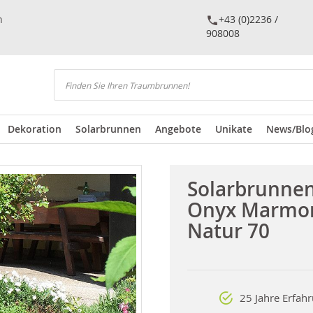
n
+43 (0)2236 /
908008
Suchen
Dekoration
Solarbrunnen
Angebote
Unikate
News/Blo
Solarbrunne
Onyx Marmo
Natur 70
25 Jahre Erfah