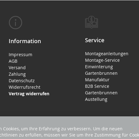
Service
Information
Montageanleitungen
Impressum
Montage-Service
AGB
Einwinterung
Versand
Gartenbrunnen
Zahlung
Manufaktur
Datenschutz
B2B Service
Widerrufsrecht
Gartenbrunnen
Vertrag widerrufen
Austellung
 Cookies, um Ihre Erfahrung zu verbessern. Um die neuen
chtlinien zu erfüllen, müssen wir Sie um Ihre Zustimmung für Cook