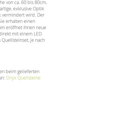
he von ca. 60 bis 80cm.
rtige, exklusive Optik
lk vermindert wird. Der
Sie erhalten einen
m eröffnet Ihnen neue
 direkt mit einem LED
Quellsteinset, je nach
en beim gelieferten
un:
Onyx Quellsteine