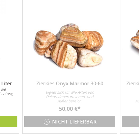
Liter
Zierkies Onyx Marmor 30-60
Zier
 die
Eignet sich für alle Arten von
Achtung
Dekorationen im Innen- und
Außenbereich.
Au
50,00 €
Gar
NICHT LIEFERBAR