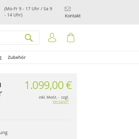
(Mo-Fr 9 - 17 Uhr / Sa 9
- 14 Uhr)
Kontakt
Anmelden
Warenkorb
SUCHEN
g
Zubehör
1.099,00 €
n
r
inkl. MwSt. - zzgl.
Versand*
rung