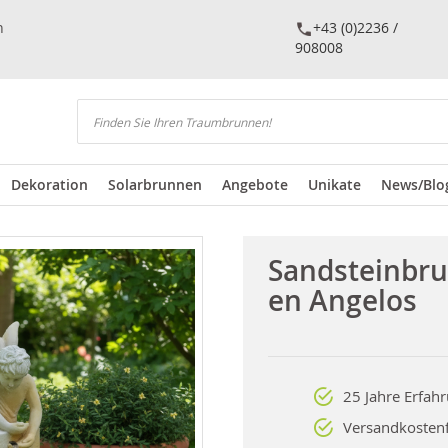
n
+43 (0)2236 /
908008
Suchen
Dekoration
Solarbrunnen
Angebote
Unikate
News/Blo
Sandsteinbr
en Angelos
25 Jahre Erfah
Versandkostenf