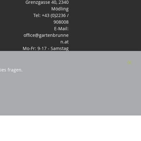
Grenzgasse 40, 2340
Mödling
Tel: +43 (0)2236 /
908008
E-Mail:
office@gartenbrunne
n.at
Mo-Fr: 9-17 - Samstag
9-14 Uhr
Clos
ies fragen.
Cook
Bar
sterreich
und Mitglied des Handeslverband
Österreich