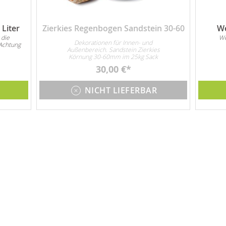
Liter
Zierkies Regenbogen Sandstein 30-60
We
 die
We
Dekorationen für Innen- und
Achtung
Außenbereich. Sandstein Zierkies
Körnung 30-60mm im 25kg Sack
30,00 €
NICHT LIEFERBAR