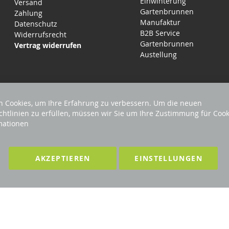
Einwinterung
Versand
Gartenbrunnen
Zahlung
Manufaktur
Datenschutz
B2B Service
Widerrufsrecht
Gartenbrunnen
Vertrag widerrufen
Austellung
 Cookies, um Ihre Erfahrung zu verbessern. Um die neuen
chtlinien zu erfüllen, müssen wir Sie um Ihre Zustimmung für Cook
mationen
EHALTEN
Förderndes Mitglied Galabau Verband Ö
AKZEPTIEREN
EINSTELLUNGEN