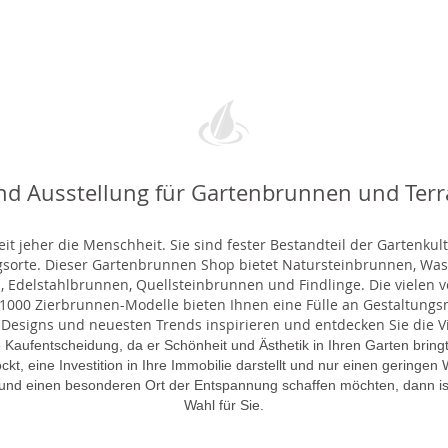
nd Ausstellung für Gartenbrunnen und Ter
t jeher die Menschheit. Sie sind fester Bestandteil der Gartenkul
gsorte. Dieser Gartenbrunnen Shop bietet Natursteinbrunnen, 
 Edelstahlbrunnen, Quellsteinbrunnen und Findlinge. Die vielen ve
000 Zierbrunnen-Modelle bieten Ihnen eine Fülle an Gestaltungsmö
 Designs und neuesten Trends inspirieren und entdecken Sie die Vie
 Kaufentscheidung, da er Schönheit und Ästhetik in Ihren Garten brin
lockt, eine Investition in Ihre Immobilie darstellt und nur einen gering
 und einen besonderen Ort der Entspannung schaffen möchten, dann is
Wahl für Sie.