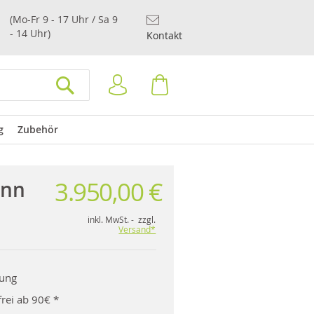
(Mo-Fr 9 - 17 Uhr / Sa 9
- 14 Uhr)
Kontakt
Anmelden
Warenkorb
SUCHEN
g
Zubehör
3.950,00 €
unn
inkl. MwSt. - zzgl.
Versand*
rung
rei ab 90€ *