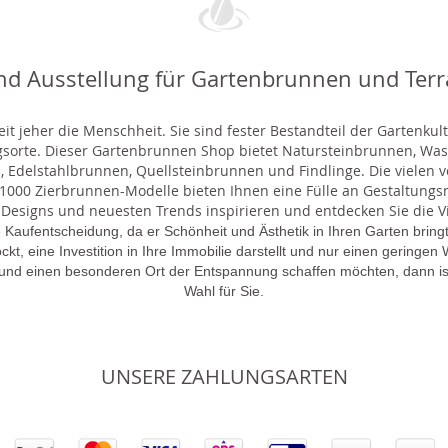
nd Ausstellung für Gartenbrunnen und Ter
t jeher die Menschheit. Sie sind fester Bestandteil der Gartenkul
gsorte. Dieser Gartenbrunnen Shop bietet Natursteinbrunnen, 
 Edelstahlbrunnen, Quellsteinbrunnen und Findlinge. Die vielen ve
000 Zierbrunnen-Modelle bieten Ihnen eine Fülle an Gestaltungsmö
 Designs und neuesten Trends inspirieren und entdecken Sie die Vie
 Kaufentscheidung, da er Schönheit und Ästhetik in Ihren Garten brin
lockt, eine Investition in Ihre Immobilie darstellt und nur einen gering
 und einen besonderen Ort der Entspannung schaffen möchten, dann is
Wahl für Sie.
UNSERE ZAHLUNGSARTEN