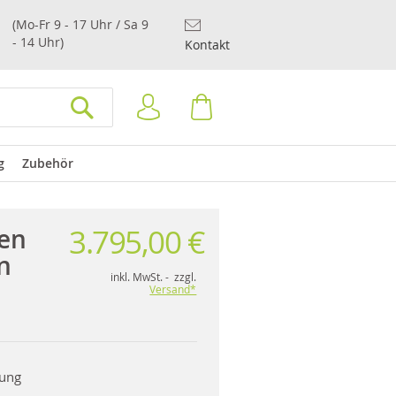
(Mo-Fr 9 - 17 Uhr / Sa 9
- 14 Uhr)
Kontakt
Anmelden
Warenkorb
SUCHEN
g
Zubehör
3.795,00 €
en
n
inkl. MwSt. - zzgl.
Versand*
rung