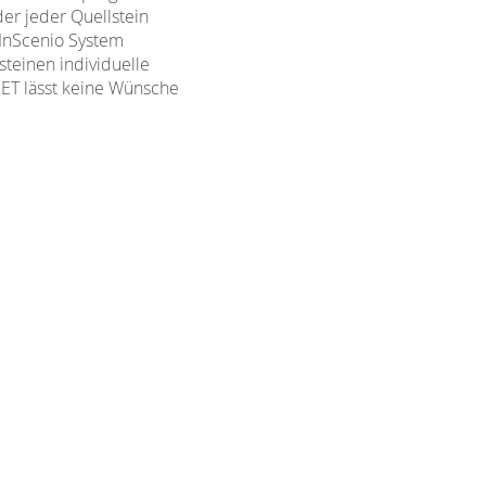
er jeder Quellstein
 InScenio System
steinen individuelle
SET lässt keine Wünsche