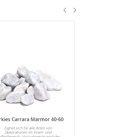
rkies Carrara Marmor 40-60
Zierkies Verde Mar
Eignet sich für alle Arten von
Eignet sich für alle A
Dekorationen im Innen- und
Dekorationen im Inne
ßenbereich. Vorzugsweise wird der
Außenbereich. Vorzugswei