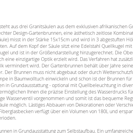
eht aus drei Granitsäulen aus dem exklusiven afrikanischen Gr
echter Design-Gartenbrunnen, eine ästhetisch zeitlose Kombina
äule) misst in der Stärke 15x15cm und wird in 3 abgestuften Hö
n. Auf dem Kopf der Säule sitzt eine Edelstahl Quellkugel mi
ugel und ist in der Größendarstellung hinzugerechnet. Die Obe
h eine einzigartige Optik erzielt wird. Das Verfahren hat zusätzl
k vermindert wird. Der Gartenbrunnen behält über Jahre seine 
er. Der Brunnen muss nicht abgebaut oder durch Wetterschutz
mpe in Baumwolltuch einwickeln und schon ist der Brunnen für 
 in Grundausstattung - optional mit Quellbeleuchtung in diver
rmöglichen Ihnen die präzise Einstellung des Wasserdrucks für
Wege Wasserventil vorgenommen und somit ist das bequeme Reg
äule möglich. Lästiges Abbauen von Dekorationen oder Verschie
Fiberglasbecken verfügt über ein Volumen von 180L und erspart 
erioden.
runnen in Grundausstattung zum Selbstaufbau. Ein umfangrei