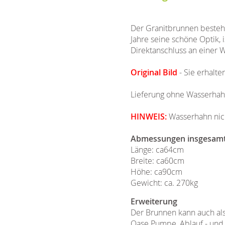
Der Granitbrunnen besteht
Jahre seine schöne Optik,
Direktanschluss an einer W
Original Bild
- Sie erhalte
Lieferung ohne Wasserhah
HINWEIS:
Wasserhahn nich
Abmessungen insgesam
Länge: ca64cm
Breite: ca60cm
Höhe: ca90cm
Gewicht: ca. 270kg
Erweiterung
Der Brunnen kann auch al
Oase Pumpe, Ablauf - und Z