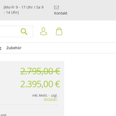
(Mo-Fr 9 - 17 Uhr / Sa 9
- 14 Uhr)
Kontakt
Anmelden
Warenkorb
SUCHEN
g
Zubehör
2.795,00 €
n
2.395,00 €
inkl. MwSt. - zzgl.
Versand*
rung