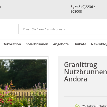
n
+43 (0)2236 /
908008
Suchen
Dekoration
Solarbrunnen
Angebote
Unikate
News/Blo
Granittrog
Nutzbrunne
Andora
25 Jahre Erfah