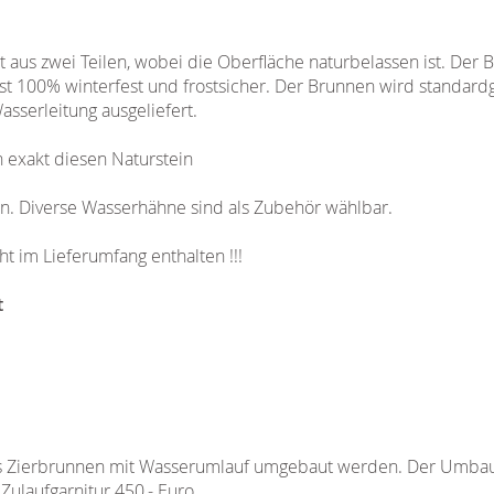
 aus zwei Teilen, wobei die Oberfläche naturbelassen ist. Der 
 ist 100% winterfest und frostsicher. Der Brunnen wird standar
asserleitung ausgeliefert.
n exakt diesen Naturstein
n. Diverse Wasserhähne sind als Zubehör wählbar.
t im Lieferumfang enthalten !!!
t
s Zierbrunnen mit Wasserumlauf umgebaut werden. Der Umbau 
ulaufgarnitur 450,- Euro.