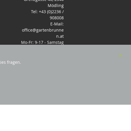
Mödling
Tel: +43 (0)2236 /
908008
E-Mail:
office@gartenbrunne
n.at
Mo-Fr: 9-17 - Samstag
9-14 Uhr
Clos
ies fragen.
Cook
Bar
sterreich
und Mitglied des Handeslverband
Österreich