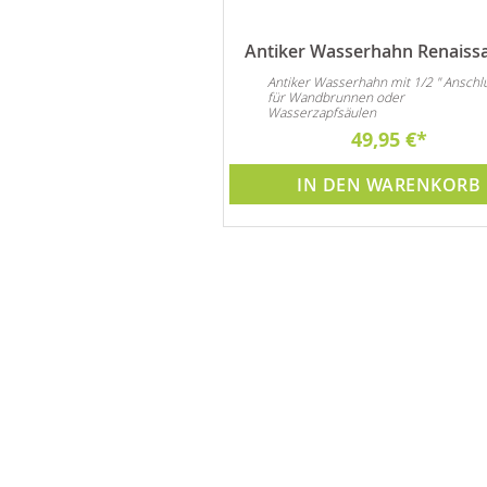
Wasserhahn Chimera
Antiker Wasserhahn Renaiss
sserhahn für Wandbrunnen
Antiker Wasserhahn mit 1/2 " Anschl
für Wandbrunnen oder
Wasserzapfsäulen
49,95 €
49,95 €
DEN WARENKORB
IN DEN WARENKORB