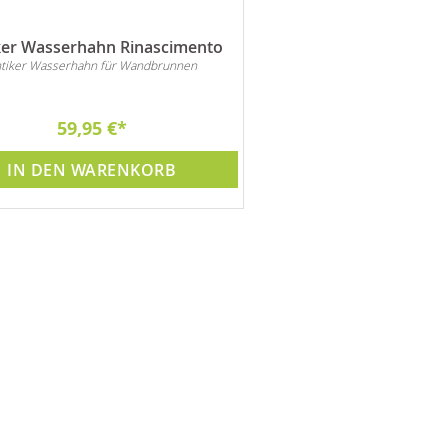
ker Wasserhahn Rinascimento
Antiker Wasserhah
tiker Wasserhahn für Wandbrunnen
Antiker Wasserhahn Reu
Wandbrunnen
59,95 €
89,00 €
IN DEN WARENKORB
IN DEN WARE