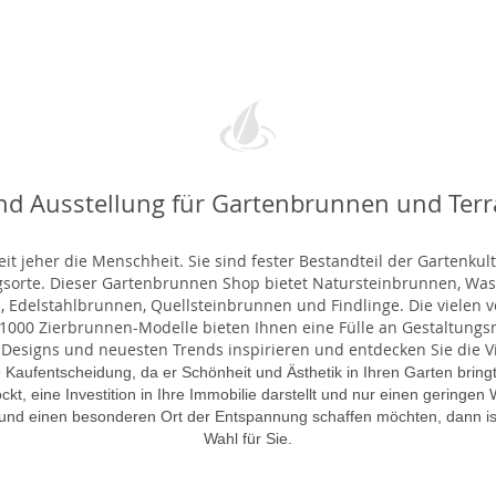
nd Ausstellung für Gartenbrunnen und Ter
t jeher die Menschheit. Sie sind fester Bestandteil der Gartenkul
gsorte. Dieser Gartenbrunnen Shop bietet Natursteinbrunnen, 
 Edelstahlbrunnen, Quellsteinbrunnen und Findlinge. Die vielen ve
000 Zierbrunnen-Modelle bieten Ihnen eine Fülle an Gestaltungsmö
 Designs und neuesten Trends inspirieren und entdecken Sie die Vie
 Kaufentscheidung, da er Schönheit und Ästhetik in Ihren Garten brin
lockt, eine Investition in Ihre Immobilie darstellt und nur einen gering
 und einen besonderen Ort der Entspannung schaffen möchten, dann is
Wahl für Sie.