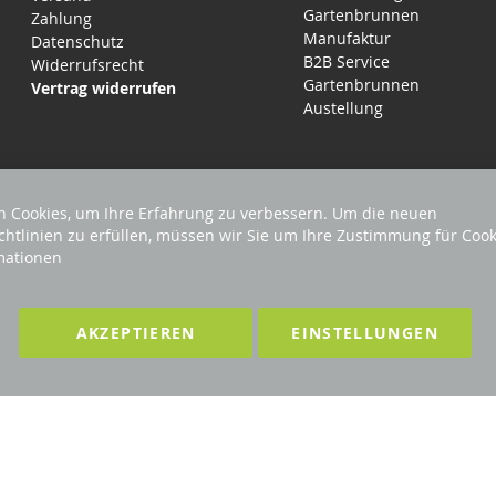
Gartenbrunnen
Zahlung
Manufaktur
Datenschutz
B2B Service
Widerrufsrecht
Gartenbrunnen
Vertrag widerrufen
Austellung
 Cookies, um Ihre Erfahrung zu verbessern. Um die neuen
chtlinien zu erfüllen, müssen wir Sie um Ihre Zustimmung für Cook
mationen
EHALTEN
Förderndes Mitglied Galabau Verband Ö
AKZEPTIEREN
EINSTELLUNGEN