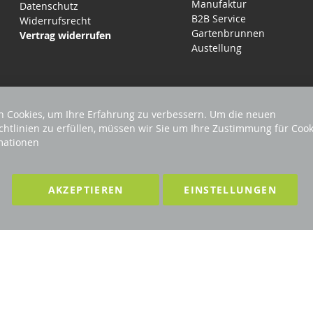
Manufaktur
Datenschutz
B2B Service
Widerrufsrecht
Gartenbrunnen
Vertrag widerrufen
Austellung
 Cookies, um Ihre Erfahrung zu verbessern. Um die neuen
chtlinien zu erfüllen, müssen wir Sie um Ihre Zustimmung für Cook
mationen
EHALTEN
Förderndes Mitglied Galabau Verband Ö
AKZEPTIEREN
EINSTELLUNGEN