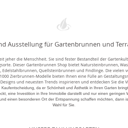
nd Ausstellung für Gartenbrunnen und Ter
t jeher die Menschheit. Sie sind fester Bestandteil der Gartenkul
gsorte. Dieser Gartenbrunnen Shop bietet Natursteinbrunnen, 
 Edelstahlbrunnen, Quellsteinbrunnen und Findlinge. Die vielen ve
000 Zierbrunnen-Modelle bieten Ihnen eine Fülle an Gestaltungsmö
 Designs und neuesten Trends inspirieren und entdecken Sie die Vie
 Kaufentscheidung, da er Schönheit und Ästhetik in Ihren Garten brin
lockt, eine Investition in Ihre Immobilie darstellt und nur einen gering
 und einen besonderen Ort der Entspannung schaffen möchten, dann is
Wahl für Sie.