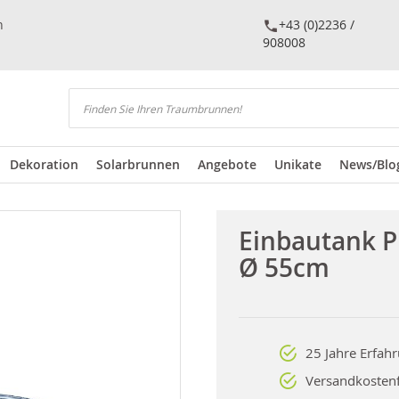
n
+43 (0)2236 /
908008
Suchen
Dekoration
Solarbrunnen
Angebote
Unikate
News/Blo
Einbautank P
Ø 55cm
25 Jahre Erfah
Versandkostenf