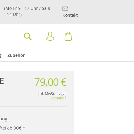
(Mo-Fr 9 - 17 Uhr / Sa 9
- 14 Uhr)
Kontakt
Anmelden
Warenkorb
SUCHEN
g
Zubehör
79,00 €
E
inkl. MwSt. - zzgl.
Versand*
rung
rei ab 90€ *