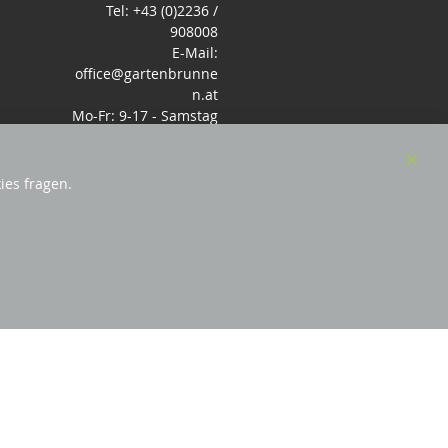
Tel: +43 (0)2236 /
908008
E-Mail:
office@gartenbrunne
n.at
Mo-Fr: 9-17 - Samstag
9-14 Uhr
Clos
ies fragen.
Cook
Bar
sterreich
und Mitglied des Handeslverband
Österreich