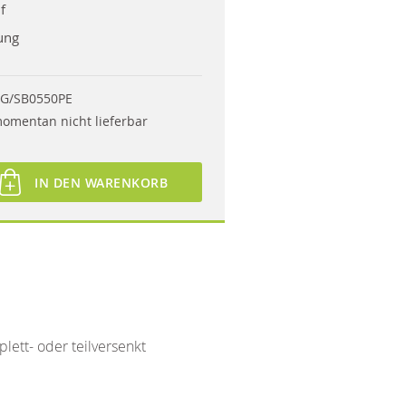
f
ung
G/SB0550PE
omentan nicht lieferbar
IN DEN WARENKORB
ett- oder teilversenkt