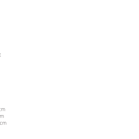
t
 cm
cm
 cm