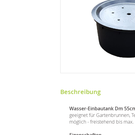
Beschreibung
Wasser-Einbautank Dm 55c
geeignet für Gartenbrunnen, T
möglich - freistehend bis max.