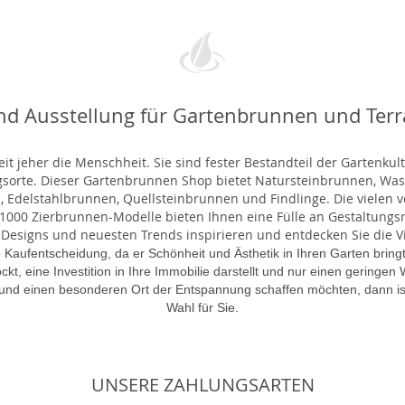
nd Ausstellung für Gartenbrunnen und Ter
t jeher die Menschheit. Sie sind fester Bestandteil der Gartenkul
gsorte. Dieser Gartenbrunnen Shop bietet Natursteinbrunnen, 
 Edelstahlbrunnen, Quellsteinbrunnen und Findlinge. Die vielen ve
000 Zierbrunnen-Modelle bieten Ihnen eine Fülle an Gestaltungsmö
 Designs und neuesten Trends inspirieren und entdecken Sie die Vie
 Kaufentscheidung, da er Schönheit und Ästhetik in Ihren Garten brin
lockt, eine Investition in Ihre Immobilie darstellt und nur einen gering
 und einen besonderen Ort der Entspannung schaffen möchten, dann is
Wahl für Sie.
UNSERE ZAHLUNGSARTEN