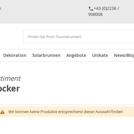
n
+43 (0)2236 /
908008
Suchen
Dekoration
Solarbrunnen
Angebote
Unikate
News/Blo
rtiment
ocker
Wir können keine Produkte entsprechend dieser Auswahl finden