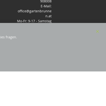
908008
E-Mail:
office@gartenbrunne
n.at
Mo-Fr: 9-17 - Samstag
9-14 Uhr
Clos
ies fragen.
Cook
Bar
sterreich
und Mitglied des Handeslverband
Österreich