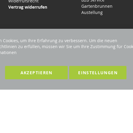
Widerrufsrecht
Gartenbrunnen
Vertrag widerrufen
Austellung
 Cookies, um Ihre Erfahrung zu verbessern. Um die neuen
chtlinien zu erfüllen, müssen wir Sie um Ihre Zustimmung für Cook
mationen
EHALTEN
Förderndes Mitglied Galabau Verband Ö
AKZEPTIEREN
EINSTELLUNGEN