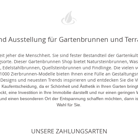
nd Ausstellung für Gartenbrunnen und Ter
t jeher die Menschheit. Sie sind fester Bestandteil der Gartenkul
gsorte. Dieser Gartenbrunnen Shop bietet Natursteinbrunnen, 
 Edelstahlbrunnen, Quellsteinbrunnen und Findlinge. Die vielen ve
000 Zierbrunnen-Modelle bieten Ihnen eine Fülle an Gestaltungsmö
 Designs und neuesten Trends inspirieren und entdecken Sie die Vie
 Kaufentscheidung, da er Schönheit und Ästhetik in Ihren Garten brin
lockt, eine Investition in Ihre Immobilie darstellt und nur einen gering
 und einen besonderen Ort der Entspannung schaffen möchten, dann is
Wahl für Sie.
UNSERE ZAHLUNGSARTEN