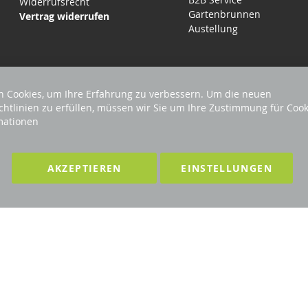
Widerrufsrecht
Gartenbrunnen
Vertrag widerrufen
Austellung
 Cookies, um Ihre Erfahrung zu verbessern. Um die neuen
chtlinien zu erfüllen, müssen wir Sie um Ihre Zustimmung für Cook
mationen
EHALTEN
Förderndes Mitglied Galabau Verband Ö
AKZEPTIEREN
EINSTELLUNGEN