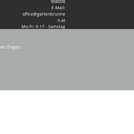
908008
E-Mail:
office@gartenbrunne
n.at
Mo-Fr: 9-17 - Samstag
9-14 Uhr
Clos
ies fragen.
Cook
Bar
sterreich
und Mitglied des Handeslverband
Österreich