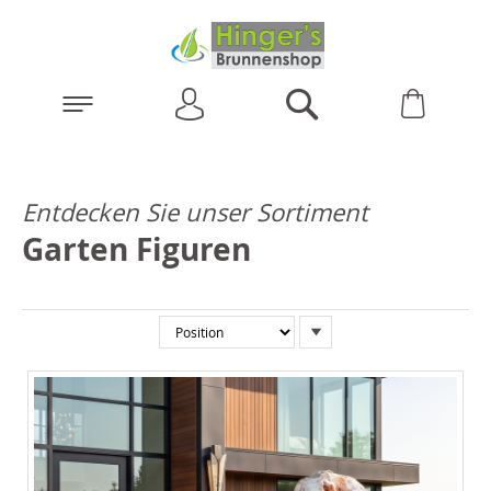
Anmelden
Warenk
Suchen
Entdecken Sie unser Sortiment
Garten Figuren
In
absteigender
Reihenfolge