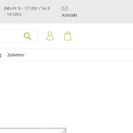
(Mo-Fr 9 - 17 Uhr / Sa 9
- 14 Uhr)
Kontakt
Anmelden
Warenkorb
SUCHEN
g
Zubehör