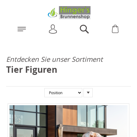
Anmelden
Warenk
Suchen
Entdecken Sie unser Sortiment
Tier Figuren
In
absteigender
Reihenfolge