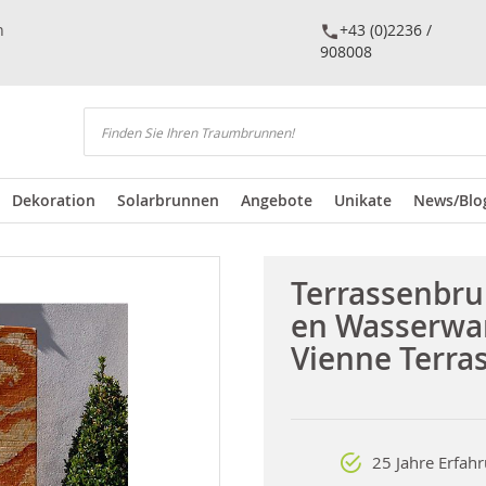
n
+43 (0)2236 /
908008
Suchen
Dekoration
Solarbrunnen
Angebote
Unikate
News/Blo
Terrassenbr
en Wasserwa
Vienne Terra
25 Jahre Erfah