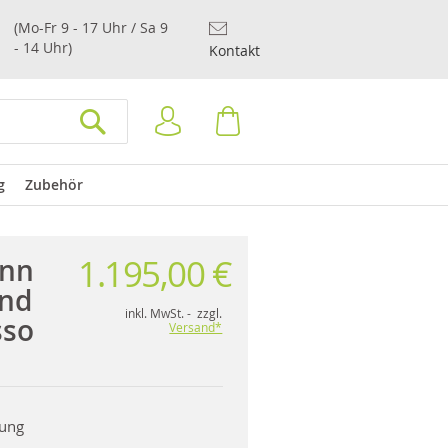
(Mo-Fr 9 - 17 Uhr / Sa 9
- 14 Uhr)
Kontakt
Anmelden
Warenkorb
SUCHEN
g
Zubehör
1.195,00 €
unn
nd
inkl. MwSt. - zzgl.
sso
Versand*
rung