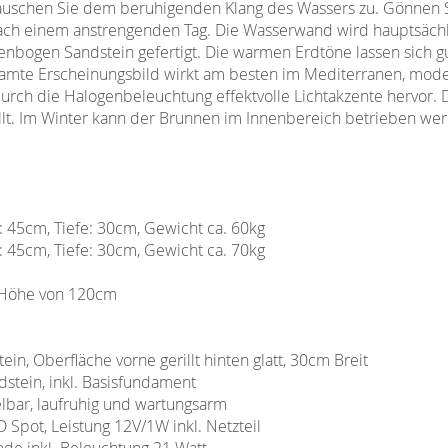
lauschen Sie dem beruhigenden Klang des Wassers zu. Gönnen S
ch einem anstrengenden Tag. Die Wasserwand wird hauptsächli
bogen Sandstein gefertigt. Die warmen Erdtöne lassen sich gu
mte Erscheinungsbild wirkt am besten im Mediterranen, modern
h die Halogenbeleuchtung effektvolle Lichtakzente hervor. D
tellt. Im Winter kann der Brunnen im Innenbereich betrieben w
: 45cm, Tiefe: 30cm, Gewicht ca. 60kg
: 45cm, Tiefe: 30cm, Gewicht ca. 70kg
r Höhe von 120cm
in, Oberfläche vorne gerillt hinten glatt, 30cm Breit
stein, inkl. Basisfundament
lbar, laufruhig und wartungsarm
 Spot, Leistung 12V/1W inkl. Netzteil