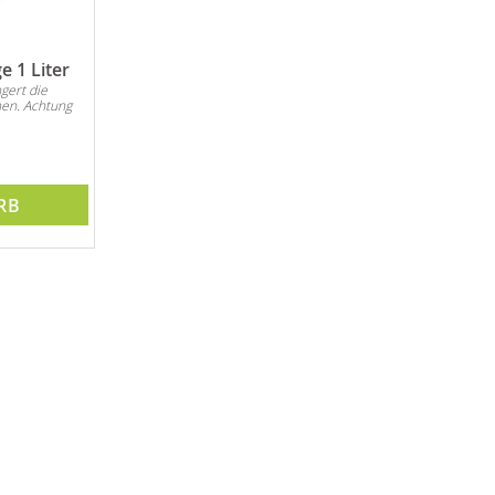
 1 Liter
gert die
en. Achtung
RB