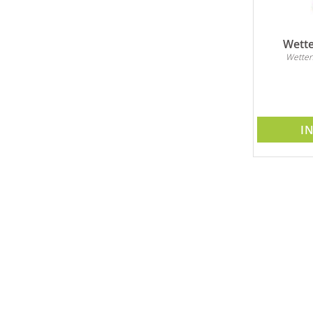
Wette
Wetter
I