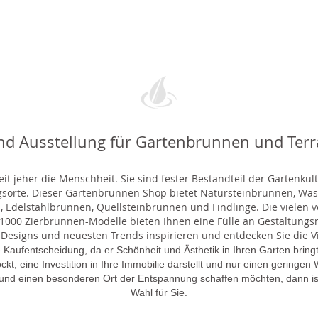
nd Ausstellung für Gartenbrunnen und Ter
t jeher die Menschheit. Sie sind fester Bestandteil der Gartenkul
gsorte. Dieser Gartenbrunnen Shop bietet Natursteinbrunnen, 
 Edelstahlbrunnen, Quellsteinbrunnen und Findlinge. Die vielen ve
000 Zierbrunnen-Modelle bieten Ihnen eine Fülle an Gestaltungsmö
 Designs und neuesten Trends inspirieren und entdecken Sie die Vie
 Kaufentscheidung, da er Schönheit und Ästhetik in Ihren Garten brin
lockt, eine Investition in Ihre Immobilie darstellt und nur einen gering
 und einen besonderen Ort der Entspannung schaffen möchten, dann is
Wahl für Sie.