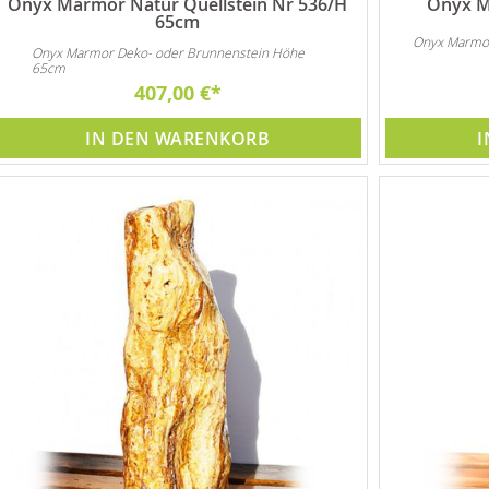
Onyx Marmor Natur Quellstein Nr 536/H
Onyx M
65cm
Onyx Marmo
Onyx Marmor Deko- oder Brunnenstein Höhe
65cm
407,00 €
IN DEN WARENKORB
I