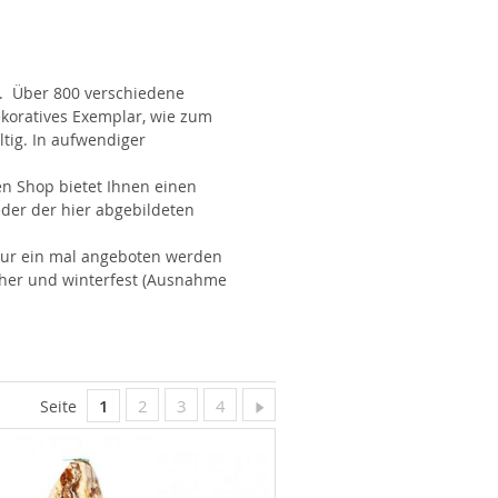
d. Über 800 verschiedene
ekoratives Exemplar, wie zum
ltig. In aufwendiger
n Shop bietet Ihnen einen
der der hier abgebildeten
 nur ein mal angeboten werden
cher und winterfest (Ausnahme
Sie lesen gerade Seite
Seite
Seite
Seite
Seite
Weiter
1
2
3
4
Seite