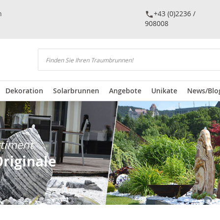
n
+43 (0)2236 /
908008
Suchen
Dekoration
Solarbrunnen
Angebote
Unikate
News/Blo
rtiment
Originale