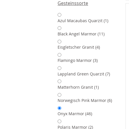
Gesteinssorte
Artikel
Azul Macaubas Quarzit
1
Artikel
Black Angel Marmor
11
Artikel
Eisgletscher Granit
4
Artikel
Flamingo Marmor
3
Artikel
Lappland Green Quarzit
7
Artikel
Matterhorn Granit
1
Artikel
Norwegisch Pink Marmor
6
Artikel
Onyx Marmor
46
Artikel
Polaris Marmor
2