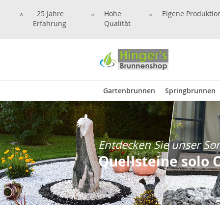
25 Jahre
Hohe
Eigene Produktio
Erfahrung
Qualität
Gartenbrunnen
Springbrunnen
Entdecken Sie unser So
Quellsteine solo 