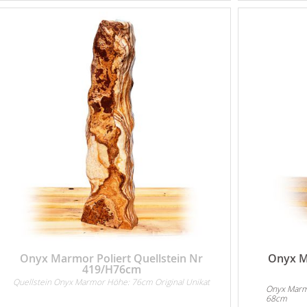
Onyx Marmor Poliert Quellstein Nr
Onyx M
419/H76cm
Quellstein Onyx Marmor Höhe: 76cm Original Unikat
Onyx Marm
68cm