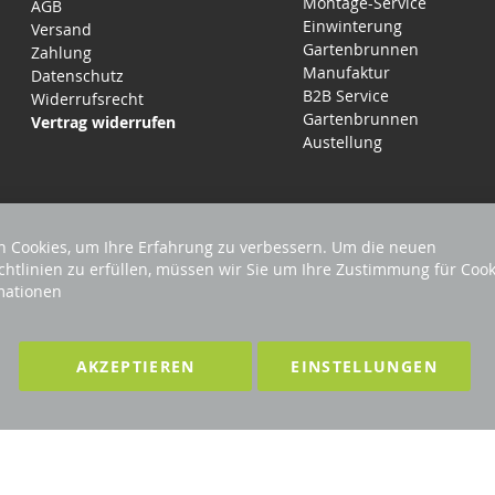
Montage-Service
AGB
Einwinterung
Versand
Gartenbrunnen
Zahlung
Manufaktur
Datenschutz
B2B Service
Widerrufsrecht
Gartenbrunnen
Vertrag widerrufen
Austellung
 Cookies, um Ihre Erfahrung zu verbessern. Um die neuen
chtlinien zu erfüllen, müssen wir Sie um Ihre Zustimmung für Cook
mationen
EHALTEN
Förderndes Mitglied Galabau Verband Ö
AKZEPTIEREN
EINSTELLUNGEN