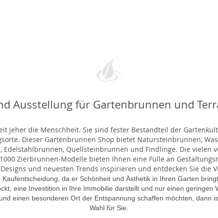
nd Ausstellung für Gartenbrunnen und Ter
t jeher die Menschheit. Sie sind fester Bestandteil der Gartenkul
gsorte. Dieser Gartenbrunnen Shop bietet Natursteinbrunnen, 
 Edelstahlbrunnen, Quellsteinbrunnen und Findlinge. Die vielen ve
000 Zierbrunnen-Modelle bieten Ihnen eine Fülle an Gestaltungsmö
 Designs und neuesten Trends inspirieren und entdecken Sie die Vie
 Kaufentscheidung, da er Schönheit und Ästhetik in Ihren Garten brin
lockt, eine Investition in Ihre Immobilie darstellt und nur einen gering
 und einen besonderen Ort der Entspannung schaffen möchten, dann is
Wahl für Sie.