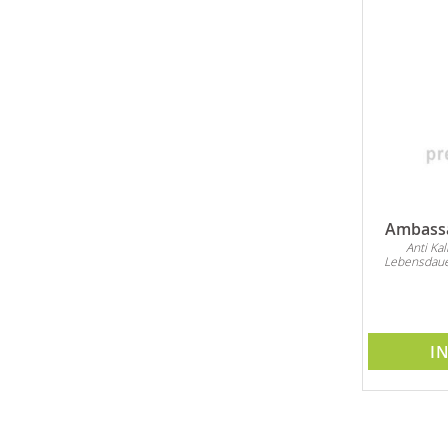
Ambassa
Anti Ka
Lebensdaue
I