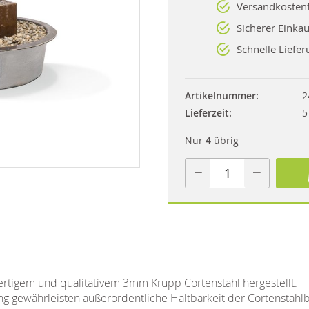
Versandkostenf
Sicherer Einkau
Schnelle Liefer
Artikelnummer
2
Lieferzeit
5
Nur
4
übrig
wertigem und qualitativem 3mm
Krupp Cortenstahl hergestellt.
g gewährleisten außerordentliche Haltbarkeit der Cortenstah