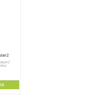
ster2
Master2
n/Aus
RB