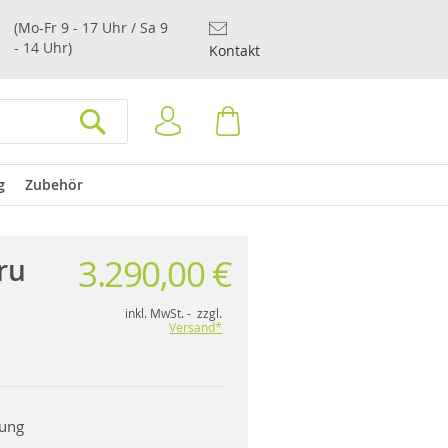
(Mo-Fr 9 - 17 Uhr / Sa 9
- 14 Uhr)
Kontakt
Anmelden
Warenkorb
SUCHEN
g
Zubehör
3.290,00 €
ru
inkl. MwSt. - zzgl.
Versand*
rung