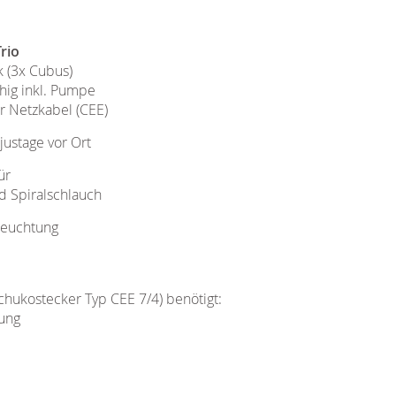
rio
k (3x Cubus)
hig inkl. Pumpe
r Netzkabel (CEE)
justage vor Ort
ür
d Spiralschlauch
eleuchtung
hukostecker Typ CEE 7/4) benötigt:
ung