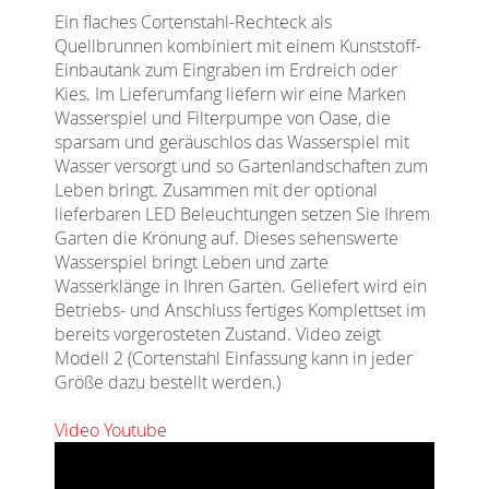
Ein flaches Cortenstahl-Rechteck als
Quellbrunnen kombiniert mit einem Kunststoff-
Einbautank zum Eingraben im Erdreich oder
Kies. Im Lieferumfang liefern wir eine Marken
Wasserspiel und Filterpumpe von Oase, die
sparsam und geräuschlos das Wasserspiel mit
Wasser versorgt und so Gartenlandschaften zum
Leben bringt. Zusammen mit der optional
lieferbaren LED Beleuchtungen setzen Sie Ihrem
Garten die Krönung auf. Dieses sehenswerte
Wasserspiel bringt Leben und zarte
Wasserklänge in Ihren Garten. Geliefert wird ein
Betriebs- und Anschluss fertiges Komplettset im
bereits vorgerosteten Zustand. Video zeigt
Modell 2 (Cortenstahl Einfassung kann in jeder
Größe dazu bestellt werden.)
Video Youtube