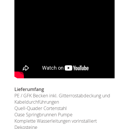
Lieferumfang
PE / GFK Becken inkl. Gitterrostabdeckung und
Kabeldurchführungen
Quell-Quader Cortenstahl
Oase Springbrunnen Pumpe
Komplette Wasserleitungen vorinstalliert
Dekosteine