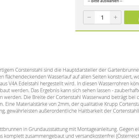
igem Corstenstahl sind die Hauptdarsteller der Gartenbrunnen
en flächendeckenden Wasserlauf auf allen Seiten konstruiert, w
aus V4A Edelstahl hergestellt wird. In diesen Wasserrohren kö
aut werden. Das Ergebnis kann sich sehen lassen - zauberhafte 
en werden. Die Breite der Cortenstahl Wasserwand beträgt be
. Eine Materialstärke von 2mm, der qualitative Krupp Cortenst
g, gewährleisten außerordentliche Haltbarkeit der Cortensta
ttbrunnen in Grundausstattung mit Montageanleitung. Gegen ei
s komplett zusammengebaut und versandkostenfrei (Österreic