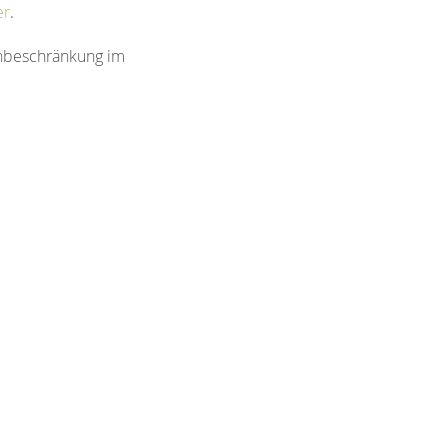
er
.
nbeschränkung im