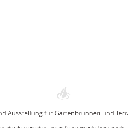
nd Ausstellung für Gartenbrunnen und Ter
t jeher die Menschheit. Sie sind fester Bestandteil der Gartenkul