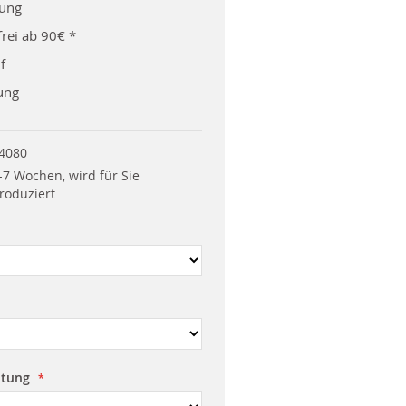
rung
rei ab 90€ *
f
ung
4080
-7 Wochen, wird für Sie
roduziert
htung