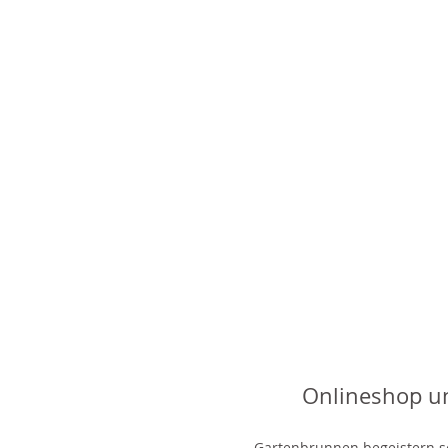
Onlineshop u
Gartenbrunnen begeistern sei