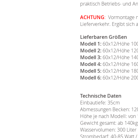
praktisch Betriebs- und An
ACHTUNG
:
Vormontage nu
Lieferverkehr. Ergibt sic
Lieferbaren Größen
Modell 1:
60x12/Höhe 100
Modell 2:
60x12/Höhe 120
Modell 3:
60x12/Höhe 14
Modell 4:
60x12/Höhe 160
Modell 5:
60x12/Höhe 180
Modell 6:
60x12/Höhe 200
Technische Daten
Einbautiefe: 35cm
Abmessungen Becken: 12
Höhe je nach Modell: von
Gewicht gesamt: ab 140kg
Wasservolumen: 300 Liter
Strombedarf: 40-85 Watt /