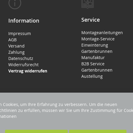
Service
Information
Montageanleitungen
Impressum
Montage-Service
AGB
Einwinterung
Versand
Gartenbrunnen
Zahlung
Manufaktur
Datenschutz
B2B Service
Widerrufsrecht
Gartenbrunnen
Vertrag widerrufen
Austellung
 Cookies, um Ihre Erfahrung zu verbessern. Um die neuen
chtlinien zu erfüllen, müssen wir Sie um Ihre Zustimmung für Cook
mationen
EHALTEN
Förderndes Mitglied Galabau Verband Ö