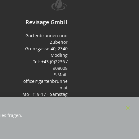
Revisage GmbH
Gartenbrunnen und
Zubehör
Grenzgasse 40, 2340
Mödling
Tel: +43 (0)2236 /
908008
E-Mail:
office@gartenbrunne
n.at
Mo-Fr: 9-17 - Samstag
9-14 Uhr
Clos
ies fragen.
Cook
Bar
sterreich
und Mitglied des Handeslverband
Österreich