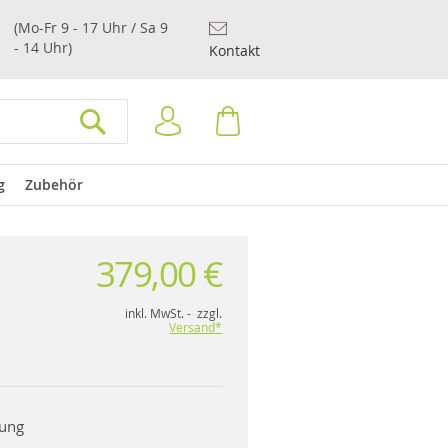
(Mo-Fr 9 - 17 Uhr / Sa 9
- 14 Uhr)
Kontakt
Anmelden
Warenkorb
SUCHEN
g
Zubehör
379,00 €
inkl. MwSt. - zzgl.
Versand*
rung