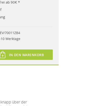
rei ab 90€ *
f
ung
EV/70011ZB4
-10 Werktage
IN DEN WARENKORB
e knapp über der