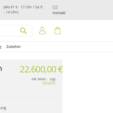
(Mo-Fr 9 - 17 Uhr / Sa 9
- 14 Uhr)
Kontakt
Anmelden
Warenkorb
SUCHEN
g
Zubehör
22.600,00 €
n
inkl. MwSt. - zzgl.
Versand*
rung