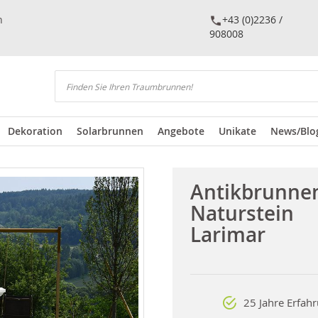
n
+43 (0)2236 /
908008
Suchen
Dekoration
Solarbrunnen
Angebote
Unikate
News/Blo
Antikbrunne
Naturstein
Larimar
25 Jahre Erfah